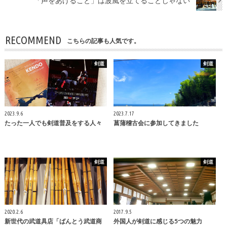
「声をあげること」は波風を立てることじゃない
RECOMMEND
こちらの記事も人気です。
剣道
剣道
2023.9.6
2023.7.17
たった一人でも剣道普及をする人々
菖蒲稽古会に参加してきました
剣道
剣道
2020.2.6
2017.9.5
新世代の武道具店「ばんとう武道商
外国人が剣道に感じる5つの魅力