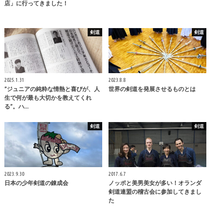
店」に行ってきました！
剣道
剣道
2025.1.31
2023.8.8
”ジュニアの純粋な情熱と喜びが、人
世界の剣道を発展させるものとは
生で何が最も大切かを教えてくれ
る”。ハ…
剣道
剣道
2023.9.30
2017.6.7
日本の少年剣道の錬成会
ノッポと美男美女が多い！オランダ
剣道連盟の稽古会に参加してきまし
た