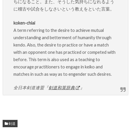
ちになること。また、そうした気持ちになれるよう
に稽古や試合をしなさいという教えをといた言葉。
koken-chiai
A term referring to the desire to achieve mutual
understanding and betterment of humanity through
kendo. Also, the desire to practice or have a match
with an opponent one has practiced or competed with
before. This term is also used as a teaching to
encourage practitioners to engage in keiko and
matches in such as way as to engender such desires.
全日本剣道連盟『
剣道和英辞典
』
剣道