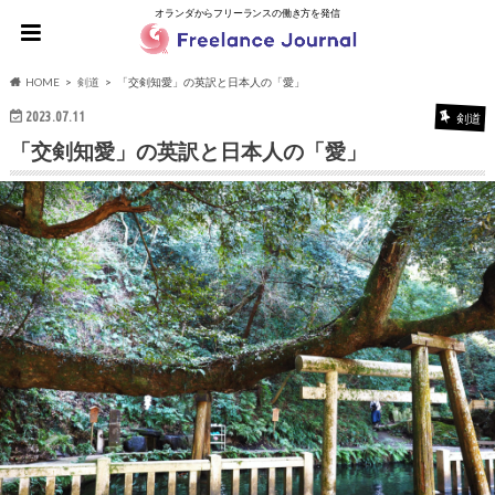
オランダからフリーランスの働き方を発信
HOME
剣道
「交剣知愛」の英訳と日本人の「愛」
2023.07.11
剣道
「交剣知愛」の英訳と日本人の「愛」