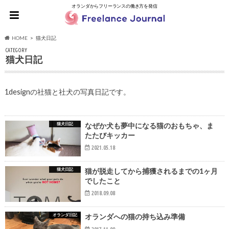
オランダからフリーランスの働き方を発信
HOME
猫犬日記
CATEGORY
猫犬日記
1designの社猫と社犬の写真日記です。
猫犬日記
なぜか犬も夢中になる猫のおもちゃ、ま
たたびキッカー
2021.05.18
猫犬日記
猫が脱走してから捕獲されるまでの1ヶ月
でしたこと
2018.09.08
オランダ日記
オランダへの猫の持ち込み準備