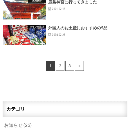
茨城旅行
鹿島神宮に行ってきました
2021.02.15
オランダ日記
外国人のお土産におすすめの5品
2020.02.25
1
2
3
>
カテゴリ
お知らせ
(23)