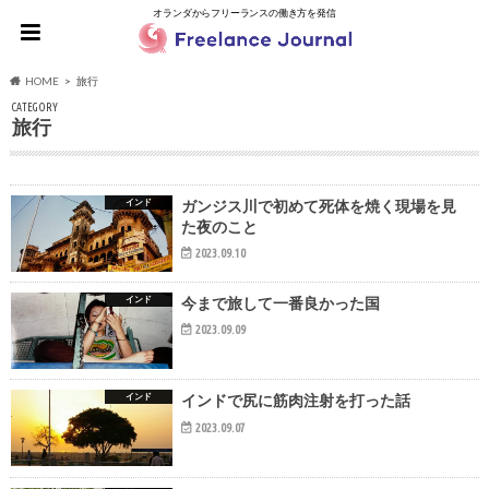
オランダからフリーランスの働き方を発信
HOME
旅行
CATEGORY
旅行
インド
ガンジス川で初めて死体を焼く現場を見
た夜のこと
2023.09.10
インド
今まで旅して一番良かった国
2023.09.09
インド
インドで尻に筋肉注射を打った話
2023.09.07