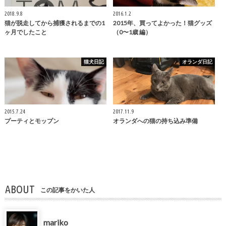
2018.9.8
2016.1.2
猫が脱走してから捕獲されるまでの1
2015年、買ってよかった！猫グッズ
ヶ月でしたこと
（0〜1歳 編）
猫犬日記
オランダ日記
2015.7.24
2017.11.9
プーティとモップン
オランダへの猫の持ち込み準備
ABOUT
この記事をかいた人
mariko