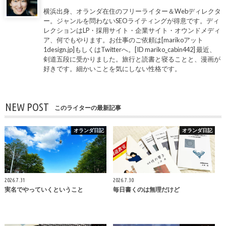
横浜出身、オランダ在住のフリーライター＆Webディレクタ
ー。ジャンルを問わないSEOライティングが得意です。ディ
レクションはLP・採用サイト・企業サイト・オウンドメディ
ア、何でもやります。お仕事のご依頼は[marikoアット
1design.jp]もしくはTwitterへ。[ID mariko_cabin442] 最近、
剣道五段に受かりました。旅行と読書と寝ることと、漫画が
好きです。細かいことを気にしない性格です。
NEW POST
このライターの最新記事
オランダ日記
オランダ日記
2026.7.31
2026.7.30
実名でやっていくということ
毎日書くのは無理だけど