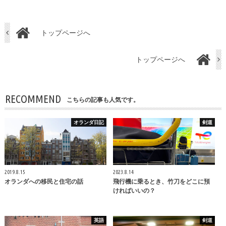
トップページへ
トップページへ
RECOMMEND
こちらの記事も人気です。
オランダ日記
剣道
2019.8.15
2023.8.14
オランダへの移民と住宅の話
飛行機に乗るとき、竹刀をどこに預
ければいいの？
英語
剣道