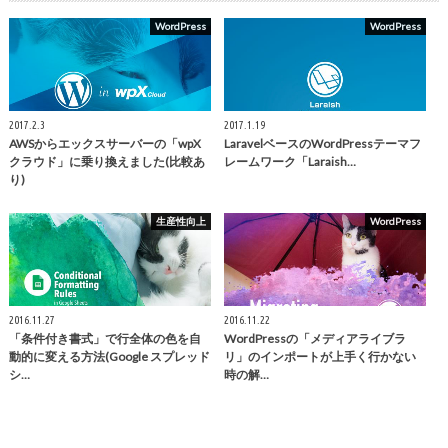
WordPress
WordPress
2017.2.3
2017.1.19
AWSからエックスサーバーの「wpX
LaravelベースのWordPressテーマフ
クラウド」に乗り換えました(比較あ
レームワーク「Laraish…
り)
生産性向上
WordPress
2016.11.27
2016.11.22
「条件付き書式」で行全体の色を自
WordPressの「メディアライブラ
動的に変える方法(Google スプレッド
リ」のインポートが上手く行かない
シ…
時の解…