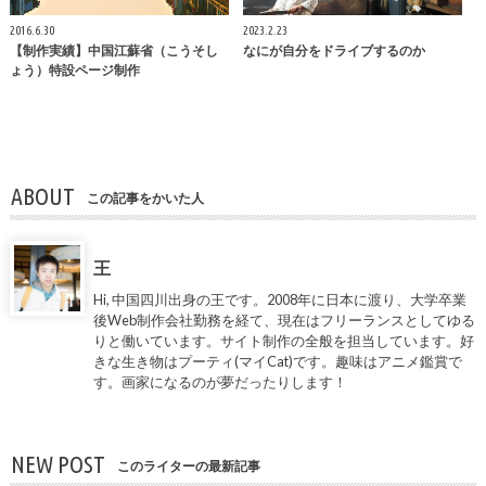
2016.6.30
2023.2.23
【制作実績】中国江蘇省（こうそし
なにが自分をドライブするのか
ょう）特設ページ制作
ABOUT
この記事をかいた人
王
Hi, 中国四川出身の王です。2008年に日本に渡り、大学卒業
後Web制作会社勤務を経て、現在はフリーランスとしてゆる
りと働いています。サイト制作の全般を担当しています。好
きな生き物はプーティ(マイCat)です。趣味はアニメ鑑賞で
す。画家になるのが夢だったりします！
NEW POST
このライターの最新記事