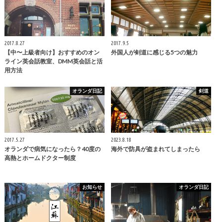
2017.8.27
2017.9.5
【中〜上級者向け】おすすめのオン
外国人が剣道に感じる5つの魅力
ライン英会話教室、DMM英会話と活
用方法
オランダ日記
剣道
2017.5.27
2023.8.18
オランダで病気になったら？40度の
海外で防具が盗まれてしまったら
高熱とホームドクター制度
お知らせ
オランダ日記