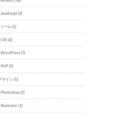
Web制作
(18)
JavaScript
(2)
ツール
(1)
CSS
(2)
WordPress
(7)
PHP
(2)
デザイン
(1)
Photoshop
(1)
Illustrator
(1)