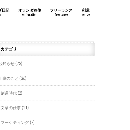
ダ日記
オランダ移住
フリーランス
剣道
y
emigration
freelance
kendo
カテゴリ
お知らせ
(23)
仕事のこと
(36)
剣道時代
(2)
文章の仕事
(11)
マーケティング
(7)