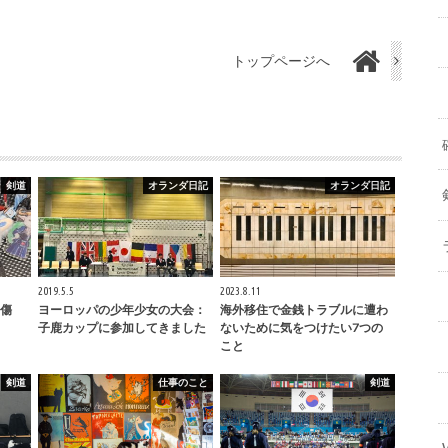
トップページへ
剣道
オランダ日記
オランダ日記
2019.5.5
2023.8.11
傷
ヨーロッパの少年少女の大会：
海外移住で金銭トラブルに遭わ
子鹿カップに参加してきました
ないために気をつけたい7つの
こと
剣道
仕事のこと
剣道