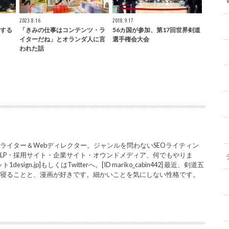
2023.8.16
2018.9.17
する
「きみの仕事はコンテンツ・ラ
56カ国が参加、第17回世界剣道
イターだね」とオランダ人に言
選手権会大会
われた話
ライター＆Webディレクター。ジャンルを問わないSEOライティン
LP・採用サイト・企業サイト・オウンドメディア、何でもやりま
sign.jp]もしくはTwitterへ。[ID mariko_cabin442] 最近、剣道五
と寝ることと、漫画が好きです。細かいことを気にしない性格です。