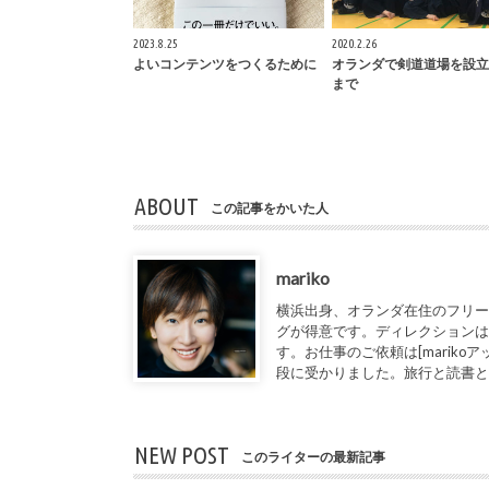
2023.8.25
2020.2.26
よいコンテンツをつくるために
オランダで剣道道場を設立
まで
ABOUT
この記事をかいた人
mariko
横浜出身、オランダ在住のフリー
グが得意です。ディレクションは
す。お仕事のご依頼は[marikoアット1de
段に受かりました。旅行と読書
NEW POST
このライターの最新記事