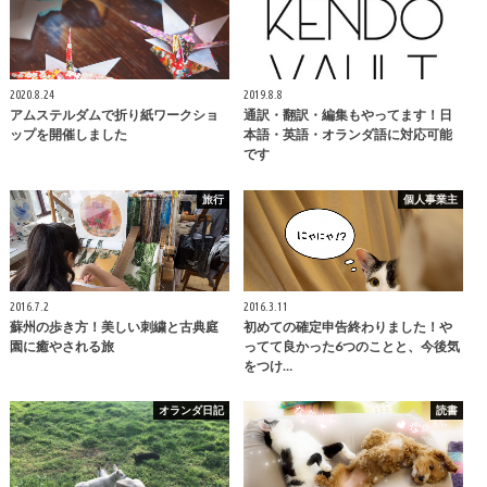
2020.8.24
2019.8.8
アムステルダムで折り紙ワークショ
通訳・翻訳・編集もやってます！日
ップを開催しました
本語・英語・オランダ語に対応可能
です
旅行
個人事業主
2016.7.2
2016.3.11
蘇州の歩き方！美しい刺繍と古典庭
初めての確定申告終わりました！や
園に癒やされる旅
ってて良かった6つのことと、今後気
をつけ…
オランダ日記
読書