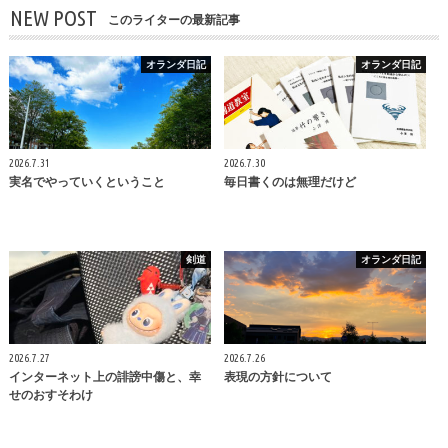
NEW POST
このライターの最新記事
オランダ日記
オランダ日記
2026.7.31
2026.7.30
実名でやっていくということ
毎日書くのは無理だけど
剣道
オランダ日記
2026.7.27
2026.7.26
インターネット上の誹謗中傷と、幸
表現の方針について
せのおすそわけ