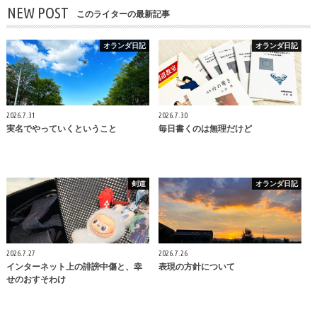
NEW POST
このライターの最新記事
オランダ日記
オランダ日記
2026.7.31
2026.7.30
実名でやっていくということ
毎日書くのは無理だけど
剣道
オランダ日記
2026.7.27
2026.7.26
インターネット上の誹謗中傷と、幸
表現の方針について
せのおすそわけ