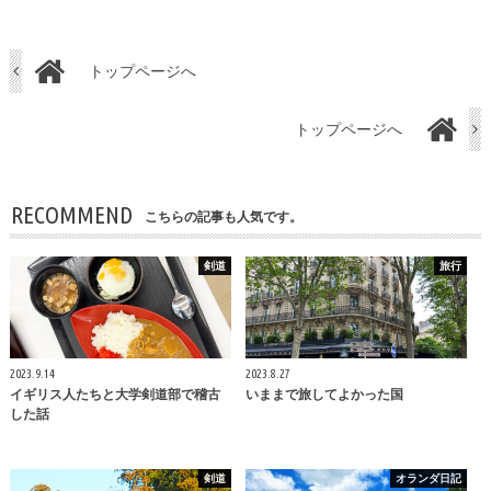
トップページへ
トップページへ
RECOMMEND
こちらの記事も人気です。
剣道
旅行
2023.9.14
2023.8.27
イギリス人たちと大学剣道部で稽古
いままで旅してよかった国
した話
剣道
オランダ日記