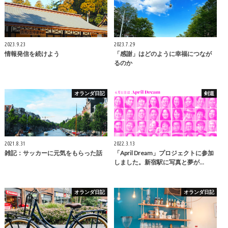
2023.9.23
2023.7.29
情報発信を続けよう
「感謝」はどのように幸福につなが
るのか
オランダ日記
剣道
2021.8.31
2022.3.13
雑記：サッカーに元気をもらった話
「April Dream」プロジェクトに参加
しました。新宿駅に写真と夢が…
オランダ日記
オランダ日記