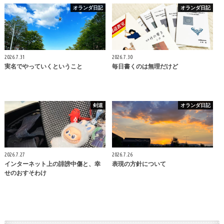
オランダ日記
オランダ日記
2026.7.31
2026.7.30
実名でやっていくということ
毎日書くのは無理だけど
剣道
オランダ日記
2026.7.27
2026.7.26
インターネット上の誹謗中傷と、幸
表現の方針について
せのおすそわけ