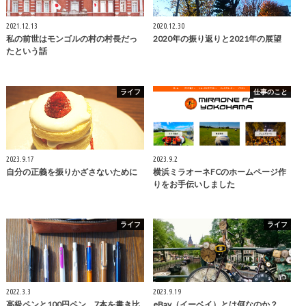
2021.12.13
2020.12.30
私の前世はモンゴルの村の村長だっ
2020年の振り返りと2021年の展望
たという話
ライフ
仕事のこと
2023.9.17
2023.9.2
自分の正義を振りかざさないために
横浜ミラオーネFCのホームページ作
りをお手伝いしました
ライフ
ライフ
2022.3.3
2023.9.19
高級ペンと100円ペン、7本を書き比
eBay（イーベイ）とは何なのか？