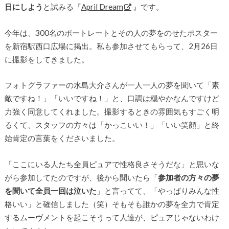
日にしよう
と試みる『
April Dream
』です。
今年は、300名のポートレートとその人の夢をのせたポスター
を新宿駅西口広場に掲出。私も参加させてもらって、2月26日
に撮影をしてきました。
フォトグラファーの水島大介さんが一人一人の夢を聞いて「素
敵ですね！」「いいですね！」と、口調は穏やかなんですけど
力強く同意してくれました。撮影するときの雰囲気もすごく明
るくて、スタッフの方々は「かっこいい！」「いい笑顔」と終
始肯定の言葉をくださいました。
「ここにいる人たち全員ピュアで性格良さそうだな」と思いな
がら参加してたのですが、後から聞いたら「
参加者の方々の夢
を聞いて全員一回は泣いた
」と言ってて、「やっぱりみんな性
格いい」と確信しました（笑）そもそも誰かの夢を全力で肯定
するムーヴメントを起こそうって人達が、ピュアじゃないわけ