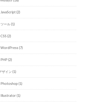
Web制作
(18)
JavaScript
(2)
ツール
(1)
CSS
(2)
WordPress
(7)
PHP
(2)
デザイン
(1)
Photoshop
(1)
Illustrator
(1)