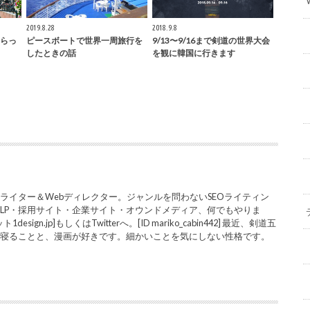
2019.8.28
2018.9.8
らっ
ピースボートで世界一周旅行を
9/13〜9/16まで剣道の世界大会
したときの話
を観に韓国に行きます
ライター＆Webディレクター。ジャンルを問わないSEOライティン
LP・採用サイト・企業サイト・オウンドメディア、何でもやりま
sign.jp]もしくはTwitterへ。[ID mariko_cabin442] 最近、剣道五
と寝ることと、漫画が好きです。細かいことを気にしない性格です。