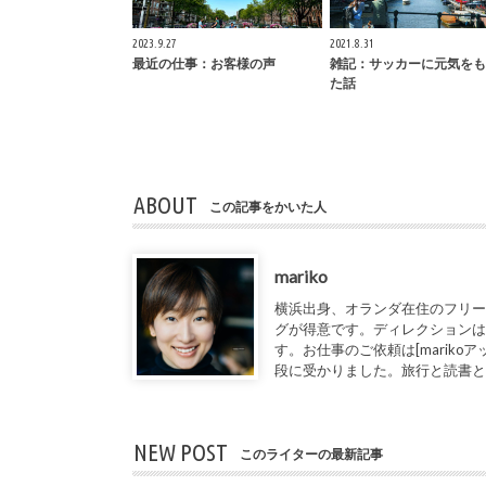
2023.9.27
2021.8.31
最近の仕事：お客様の声
雑記：サッカーに元気をも
た話
ABOUT
この記事をかいた人
mariko
横浜出身、オランダ在住のフリー
グが得意です。ディレクションは
す。お仕事のご依頼は[marikoアット1de
段に受かりました。旅行と読書
NEW POST
このライターの最新記事