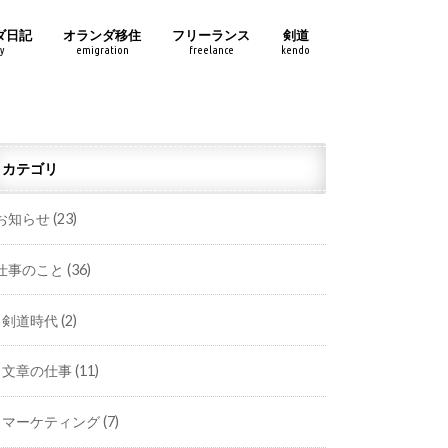
ダ日記
オランダ移住
フリーランス
剣道
y
emigration
freelance
kendo
カテゴリ
お知らせ
(23)
仕事のこと
(36)
剣道時代
(2)
文章の仕事
(11)
マーケティング
(7)