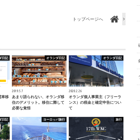
トップページへ
ダ日記
オランダ日記
オランダ日記
2019.5.7
2020.2.26
電車移
あまり語られない、オランダ移
オランダ個人事業主（フリーラ
住のデメリット。移住に際して
ンス）の税金と確定申告につい
必要な覚悟
て
ダ日記
ヨーロッパ旅行
旅行