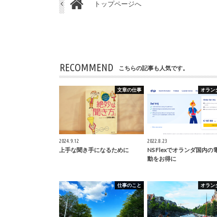
トップページへ
RECOMMEND
こちらの記事も人気です。
文章の仕事
オラン
2024.9.12
2022.8.23
上手な聞き手になるために
NS Flexでオランダ国内の
動をお得に
仕事のこと
オラン