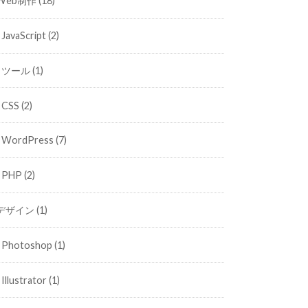
Web制作
(18)
JavaScript
(2)
ツール
(1)
CSS
(2)
WordPress
(7)
PHP
(2)
デザイン
(1)
Photoshop
(1)
Illustrator
(1)