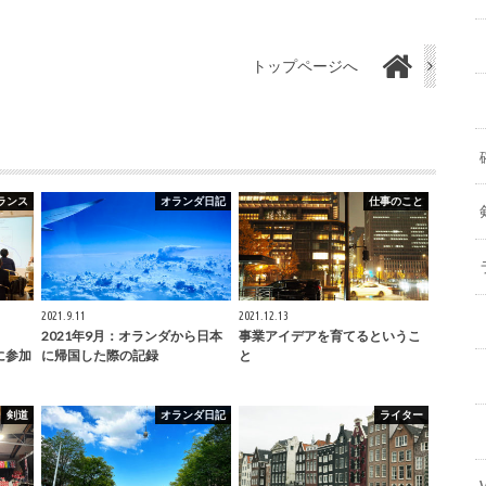
トップページへ
ランス
オランダ日記
仕事のこと
2021.9.11
2021.12.13
2021年9月：オランダから日本
事業アイデアを育てるというこ
4』に参加
に帰国した際の記録
と
剣道
オランダ日記
ライター