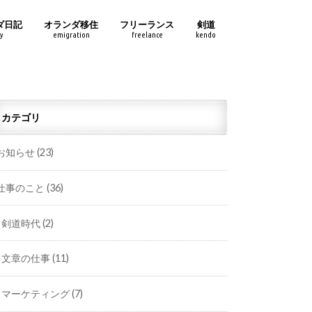
ダ日記
オランダ移住
フリーランス
剣道
y
emigration
freelance
kendo
カテゴリ
お知らせ
(23)
仕事のこと
(36)
剣道時代
(2)
文章の仕事
(11)
マーケティング
(7)