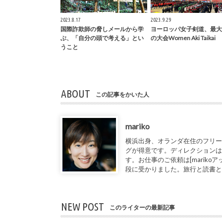
2023.8.17
2023.9.29
国際詐欺師の脅しメールから学
ヨーロッパ女子剣道、最大
ぶ、「自分の頭で考える」とい
の大会Women Aki Taikai
うこと
ABOUT
この記事をかいた人
mariko
横浜出身、オランダ在住のフリー
グが得意です。ディレクションは
す。お仕事のご依頼は[marikoアット1de
段に受かりました。旅行と読書
NEW POST
このライターの最新記事