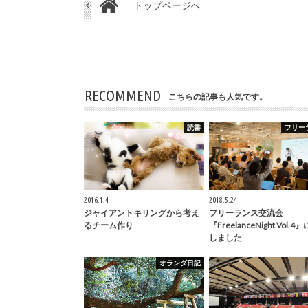
トップページへ
RECOMMEND
こちらの記事も人気です。
読書
フリー
2016.1.4
2018.5.24
ジャイアントキリングから考え
フリーランス交流会
るチーム作り
『FreelanceNight Vol.
しました
オランダ日記