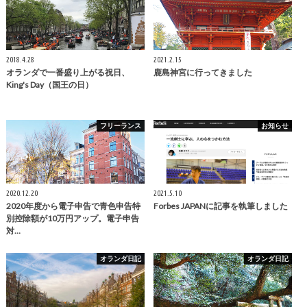
2018.4.28
2021.2.15
オランダで一番盛り上がる祝日、
鹿島神宮に行ってきました
King's Day（国王の日）
フリーランス
お知らせ
2020.12.20
2021.5.10
2020年度から電子申告で青色申告特
Forbes JAPANに記事を執筆しました
別控除額が10万円アップ。電子申告
対…
オランダ日記
オランダ日記