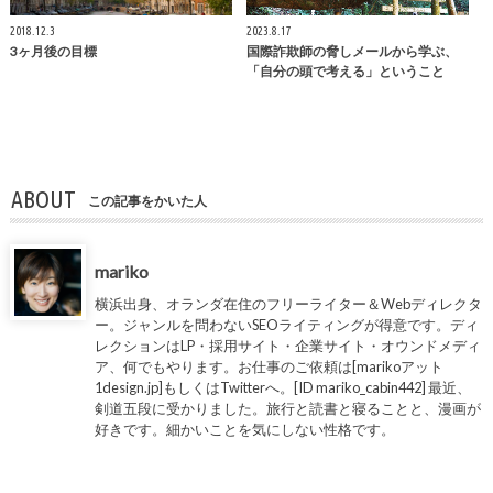
2018.12.3
2023.8.17
3ヶ月後の目標
国際詐欺師の脅しメールから学ぶ、
「自分の頭で考える」ということ
ABOUT
この記事をかいた人
mariko
横浜出身、オランダ在住のフリーライター＆Webディレクタ
ー。ジャンルを問わないSEOライティングが得意です。ディ
レクションはLP・採用サイト・企業サイト・オウンドメディ
ア、何でもやります。お仕事のご依頼は[marikoアット
1design.jp]もしくはTwitterへ。[ID mariko_cabin442] 最近、
剣道五段に受かりました。旅行と読書と寝ることと、漫画が
好きです。細かいことを気にしない性格です。