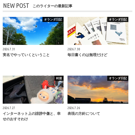
NEW POST
このライターの最新記事
オランダ日記
オランダ日記
2026.7.31
2026.7.30
実名でやっていくということ
毎日書くのは無理だけど
剣道
オランダ日記
2026.7.27
2026.7.26
インターネット上の誹謗中傷と、幸
表現の方針について
せのおすそわけ