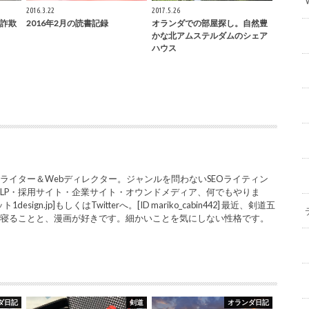
2016.3.22
2017.5.26
詐欺
2016年2月の読書記録
オランダでの部屋探し。自然豊
かな北アムステルダムのシェア
ハウス
ライター＆Webディレクター。ジャンルを問わないSEOライティン
LP・採用サイト・企業サイト・オウンドメディア、何でもやりま
sign.jp]もしくはTwitterへ。[ID mariko_cabin442] 最近、剣道五
と寝ることと、漫画が好きです。細かいことを気にしない性格です。
ダ日記
剣道
オランダ日記