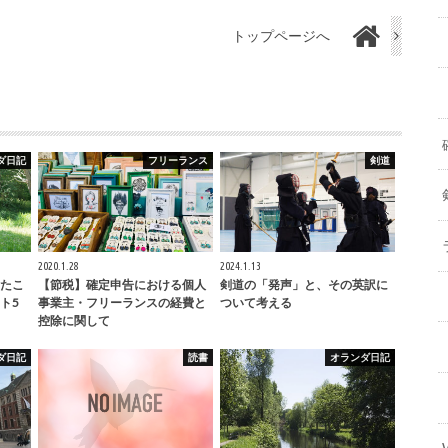
トップページへ
ダ日記
フリーランス
剣道
2020.1.28
2024.1.13
たこ
【節税】確定申告における個人
剣道の「発声」と、その英訳に
ト5
事業主・フリーランスの経費と
ついて考える
控除に関して
ダ日記
読書
オランダ日記