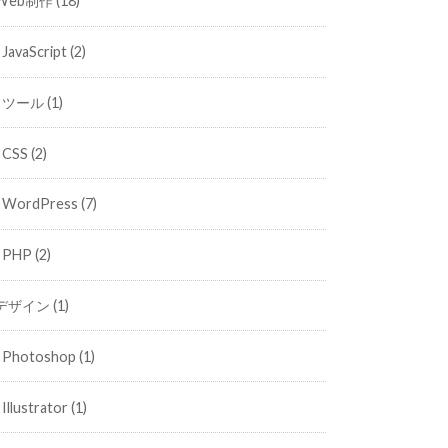
Web制作
(18)
JavaScript
(2)
ツール
(1)
CSS
(2)
WordPress
(7)
PHP
(2)
デザイン
(1)
Photoshop
(1)
Illustrator
(1)