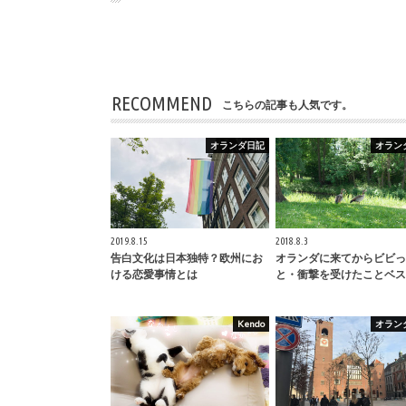
RECOMMEND
こちらの記事も人気です。
オランダ日記
オラン
2019.8.15
2018.8.3
告白文化は日本独特？欧州にお
オランダに来てからビビっ
ける恋愛事情とは
と・衝撃を受けたことベス
Kendo
オラン