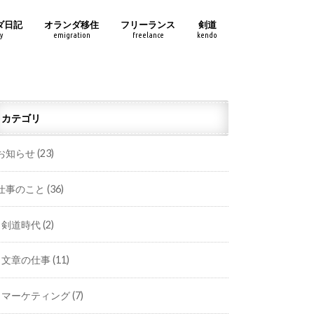
ダ日記
オランダ移住
フリーランス
剣道
y
emigration
freelance
kendo
カテゴリ
お知らせ
(23)
仕事のこと
(36)
剣道時代
(2)
文章の仕事
(11)
マーケティング
(7)