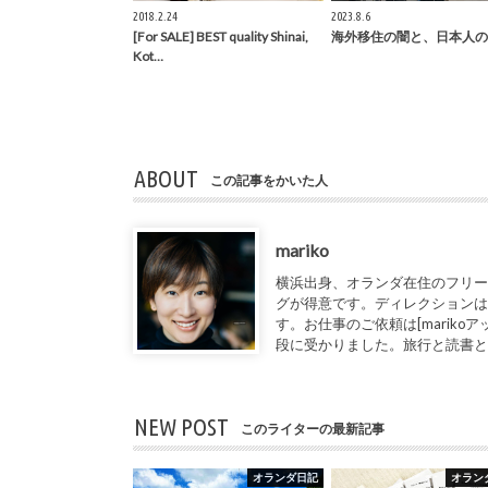
2018.2.24
2023.8.6
[For SALE] BEST quality Shinai,
海外移住の闇と、日本人の
Kot…
ABOUT
この記事をかいた人
mariko
横浜出身、オランダ在住のフリー
グが得意です。ディレクションは
す。お仕事のご依頼は[marikoアット1de
段に受かりました。旅行と読書
NEW POST
このライターの最新記事
オランダ日記
オラン