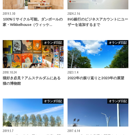
2019.5.30
2024.2.16
100%リサイクル可能。ダンボールの
ING銀行のビジネスアカウントにユー
家・Wikkelhouse（ウィッケ…
ザーを追加するまで
オランダ日記
オランダ日記
2018.10.24
2023.1.4
猫好き必見？アムステルダムにある
2022年の振り返りと2023年の展望
猫の博物館
オランダ日記
オランダ日記
2019.5.7
2017.6.14