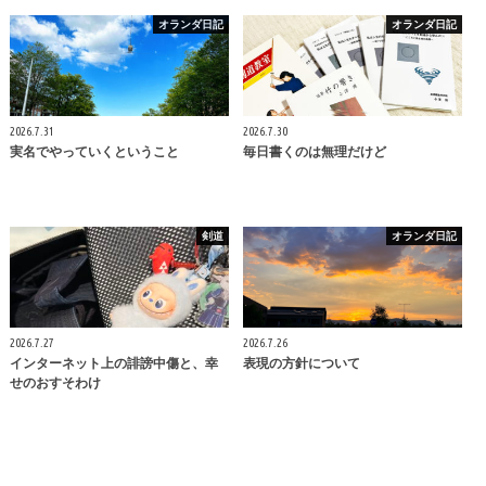
オランダ日記
オランダ日記
2026.7.31
2026.7.30
実名でやっていくということ
毎日書くのは無理だけど
剣道
オランダ日記
2026.7.27
2026.7.26
インターネット上の誹謗中傷と、幸
表現の方針について
せのおすそわけ