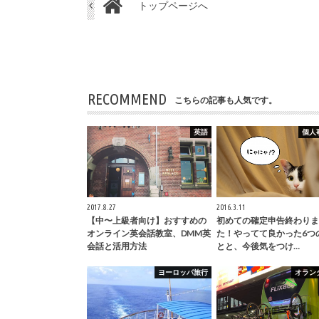
トップページへ
RECOMMEND
こちらの記事も人気です。
英語
個人
2017.8.27
2016.3.11
【中〜上級者向け】おすすめの
初めての確定申告終わりま
オンライン英会話教室、DMM英
た！やってて良かった6つ
会話と活用方法
とと、今後気をつけ…
ヨーロッパ旅行
オラン