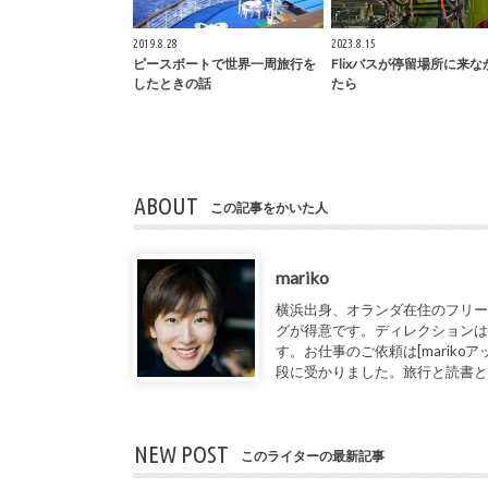
2019.8.28
2023.8.15
ピースボートで世界一周旅行を
Flixバスが停留場所に来な
したときの話
たら
ABOUT
この記事をかいた人
mariko
横浜出身、オランダ在住のフリー
グが得意です。ディレクションは
す。お仕事のご依頼は[marikoアット1de
段に受かりました。旅行と読書
NEW POST
このライターの最新記事