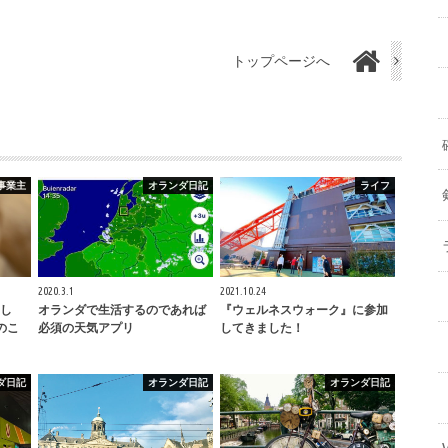
トップページへ
事業主
オランダ日記
ライフ
2020.3.1
2021.10.24
し
オランダで生活するのであれば
『ウェルネスウォーク』に参加
のこ
必須の天気アプリ
してきました！
ダ日記
オランダ日記
オランダ日記