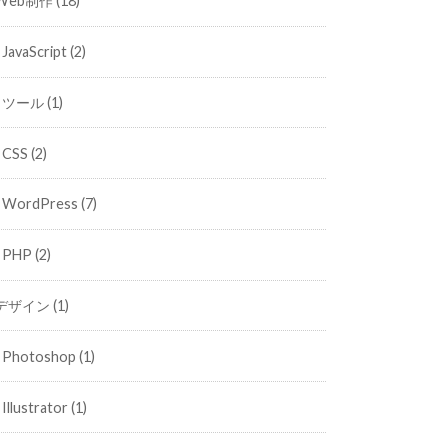
Web制作
(18)
JavaScript
(2)
ツール
(1)
CSS
(2)
WordPress
(7)
PHP
(2)
デザイン
(1)
Photoshop
(1)
Illustrator
(1)