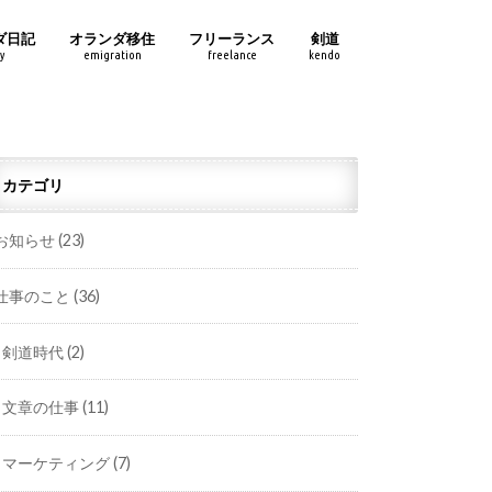
ダ日記
オランダ移住
フリーランス
剣道
y
emigration
freelance
kendo
カテゴリ
お知らせ
(23)
仕事のこと
(36)
剣道時代
(2)
文章の仕事
(11)
マーケティング
(7)