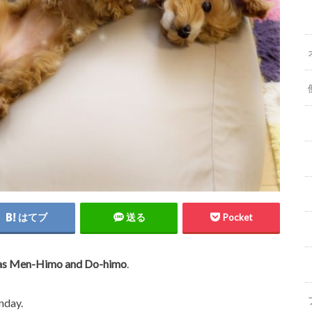
はてブ
送る
Pocket
uch as Men-Himo and Do-himo
.
nday.