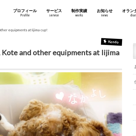
プロフィール
サービス
制作実績
お知らせ
オラン
Profile
service
works
news
diar
other equipments at Iijima cup!
Kendo
, Kote and other equipments at Iijima