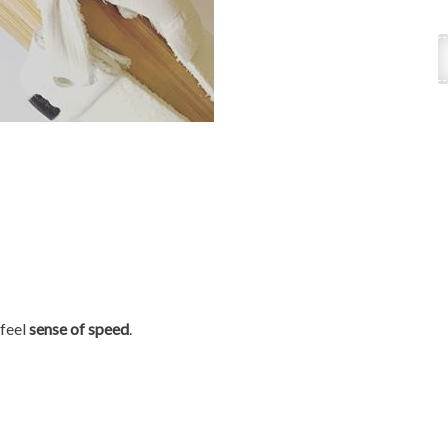
 feel
sense of speed
.