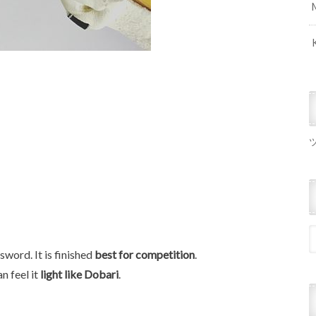
word. It is finished
best for competition
.
n feel it
light like Dobari
.