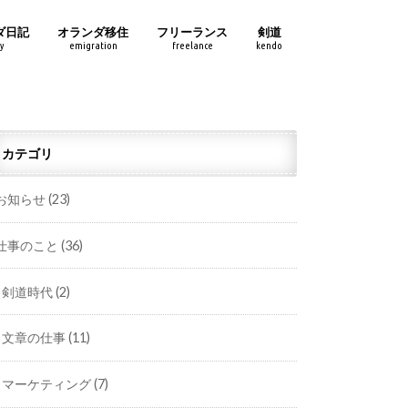
ダ日記
オランダ移住
フリーランス
剣道
y
emigration
freelance
kendo
カテゴリ
お知らせ
(23)
仕事のこと
(36)
剣道時代
(2)
文章の仕事
(11)
マーケティング
(7)