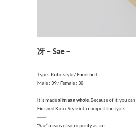
冴 – Sae –
Type : Koto-style / Furnished
Male : 39 / Female : 38
——
It is made
slim as a whole
. Because of it, you can
Finished Koto-Style into competition type.
——-
“Sae” means clear or purity as ice.