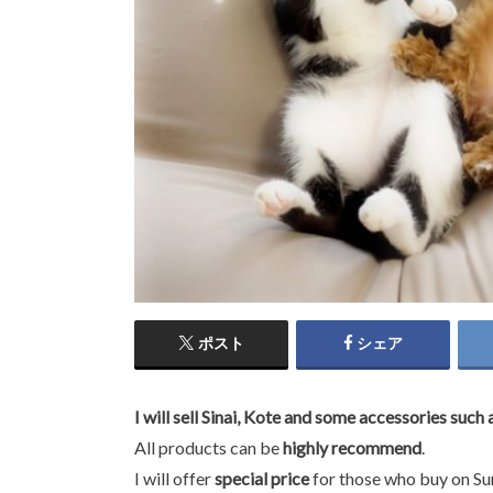
ポスト
シェア
I will sell Sinai, Kote and some accessories s
All products can be
highly recommend
.
I will offer
special price
for those who buy on Su