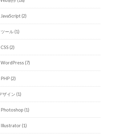
Web制作
(18)
JavaScript
(2)
ツール
(1)
CSS
(2)
WordPress
(7)
PHP
(2)
デザイン
(1)
Photoshop
(1)
Illustrator
(1)