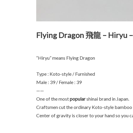
Flying Dragon 飛龍 – Hiryu –
“Hiryu” means Flying Dragon
Type : Koto-style / Furnished
Male : 39 / Female : 39
——
One of the most
popular
shinai brand in Japan.
Craftsmen cut the ordinary Koto-style bamboo s
Center of gravity is closer to your hand so you ca