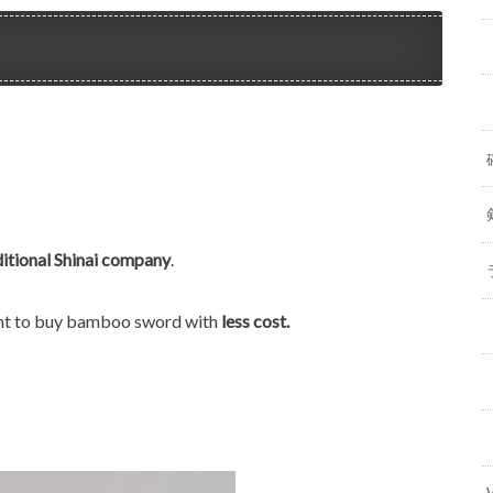
itional Shinai company
.
nt to buy bamboo sword with
less cost.