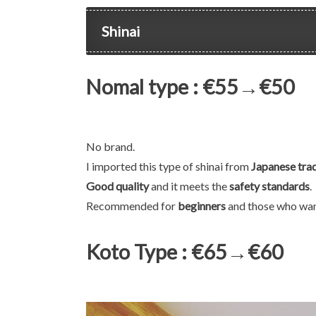
Shinai
Nomal type : €55→€50
No brand.
I imported this type of shinai from
Japanese trad
Good quality
and it meets the
safety standards
.
Recommended for
beginners
and those who wa
Koto Type : €65→€60