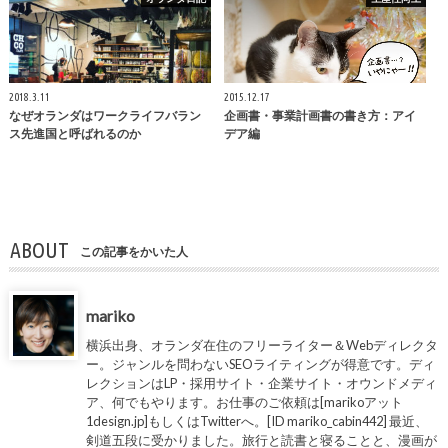
2018.3.11
2015.12.17
なぜオランダはワークライフバラン
企画書・事業計画書の書き方：アイ
ス先進国と呼ばれるのか
デア編
ABOUT
この記事をかいた人
mariko
横浜出身、オランダ在住のフリーライター＆Webディレクタ
ー。ジャンルを問わないSEOライティングが得意です。ディ
レクションはLP・採用サイト・企業サイト・オウンドメディ
ア、何でもやります。お仕事のご依頼は[marikoアット
1design.jp]もしくはTwitterへ。[ID mariko_cabin442] 最近、
剣道五段に受かりました。旅行と読書と寝ることと、漫画が