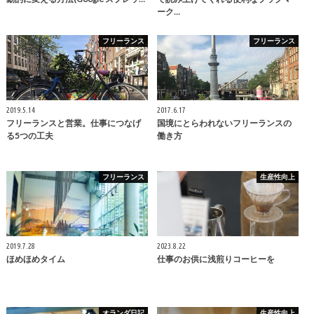
ーク…
フリーランス
フリーランス
2019.5.14
2017.6.17
フリーランスと営業。仕事につなげ
国境にとらわれないフリーランスの
る5つの工夫
働き方
フリーランス
生産性向上
2019.7.28
2023.8.22
ほめほめタイム
仕事のお供に浅煎りコーヒーを
オランダ日記
生産性向上