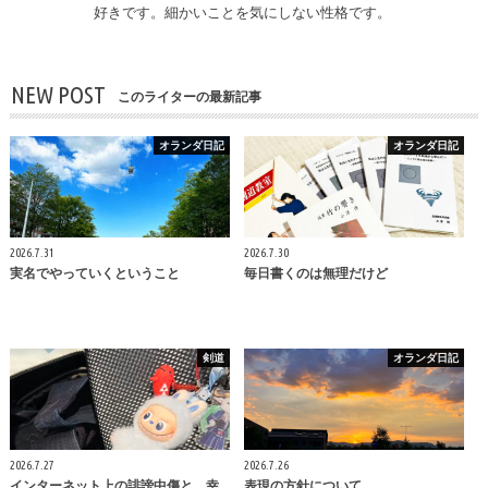
好きです。細かいことを気にしない性格です。
NEW POST
このライターの最新記事
オランダ日記
オランダ日記
2026.7.31
2026.7.30
実名でやっていくということ
毎日書くのは無理だけど
剣道
オランダ日記
2026.7.27
2026.7.26
インターネット上の誹謗中傷と、幸
表現の方針について