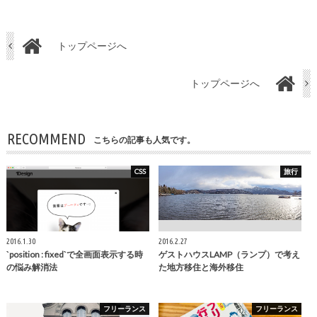
トップページへ
トップページへ
RECOMMEND
こちらの記事も人気です。
CSS
旅行
2016.1.30
2016.2.27
`position : fixed`で全画面表示する時
ゲストハウスLAMP（ランプ）で考え
の悩み解消法
た地方移住と海外移住
フリーランス
フリーランス