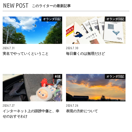
NEW POST
このライターの最新記事
オランダ日記
オランダ日記
2026.7.31
2026.7.30
実名でやっていくということ
毎日書くのは無理だけど
剣道
オランダ日記
2026.7.27
2026.7.26
インターネット上の誹謗中傷と、幸
表現の方針について
せのおすそわけ