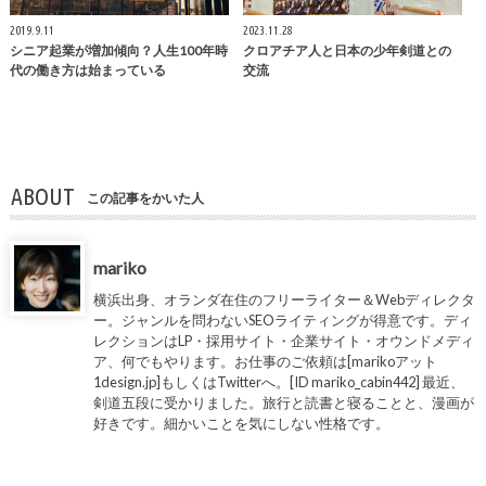
2019.9.11
2023.11.28
シニア起業が増加傾向？人生100年時
クロアチア人と日本の少年剣道との
代の働き方は始まっている
交流
ABOUT
この記事をかいた人
mariko
横浜出身、オランダ在住のフリーライター＆Webディレクタ
ー。ジャンルを問わないSEOライティングが得意です。ディ
レクションはLP・採用サイト・企業サイト・オウンドメディ
ア、何でもやります。お仕事のご依頼は[marikoアット
1design.jp]もしくはTwitterへ。[ID mariko_cabin442] 最近、
剣道五段に受かりました。旅行と読書と寝ることと、漫画が
好きです。細かいことを気にしない性格です。