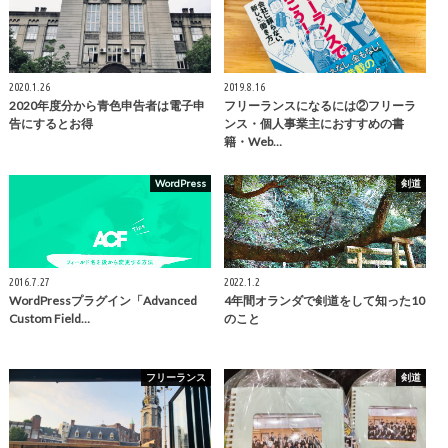
2020.1.26
2019.8.16
2020年度分から青色申告者は電子申
フリーランスになるには②フリーラ
告にするとお得
ンス・個人事業主におすすめの書
籍・Web…
WordPress
剣道
2016.7.27
2022.1.2
WordPressプラグイン「Advanced
4年間オランダで剣道をして知った10
Custom Field…
のこと
フリーランス
剣道