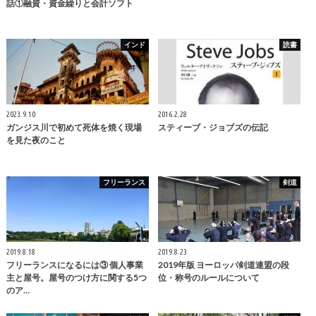
話①融資・資金繰りと会計ソフト
インド
読書
2023.9.10
2016.2.28
ガンジス川で初めて死体を焼く現場
スティーブ・ジョブズの伝記
を見た夜のこと
フリーランス
剣道
2019.8.18
2019.8.23
フリーランスになるには③ 個人事業
2019年版 ヨーロッパ剣道連盟の段
主と屋号。屋号のつけ方に関する5つ
位・称号のルールについて
のア…