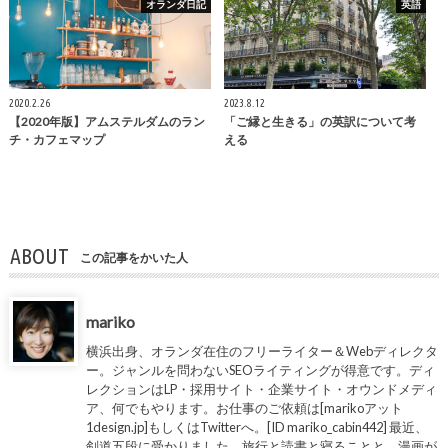
オランダ日記
英語
2020.2.26
2023.8.12
【2020年版】アムステルダムのラン
「ご縁と生きる」の英訳について考
チ・カフェマップ
える
ABOUT
この記事をかいた人
mariko
横浜出身、オランダ在住のフリーライター＆Webディレクタ
ー。ジャンルを問わないSEOライティングが得意です。ディ
レクションはLP・採用サイト・企業サイト・オウンドメディ
ア、何でもやります。お仕事のご依頼は[marikoアット
1design.jp]もしくはTwitterへ。[ID mariko_cabin442] 最近、
剣道五段に受かりました。旅行と読書と寝ることと、漫画が