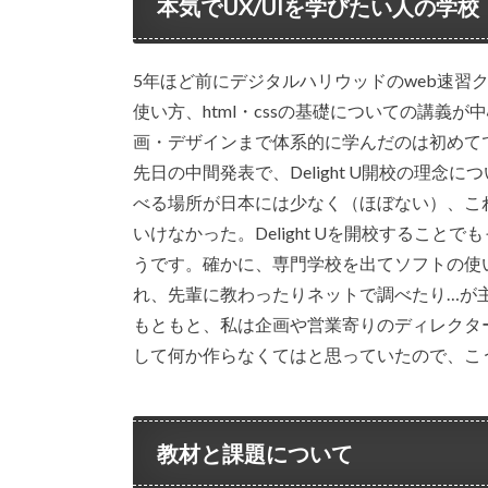
本気でUX/UIを学びたい人の学校
5年ほど前にデジタルハリウッドのweb速習クラスに通
使い方、html・cssの基礎についての講義
画・デザインまで体系的に学んだのは初めて
先日の中間発表で、Delight U開校の理念
べる場所が日本には少なく（ほぼない）、これ
いけなかった。Delight Uを開校すること
うです。確かに、専門学校を出てソフトの使
れ、先輩に教わったりネットで調べたり…が
もともと、私は企画や営業寄りのディレクター
して何か作らなくてはと思っていたので、こ
教材と課題について