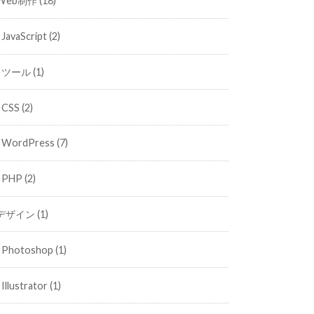
Web制作
(18)
JavaScript
(2)
ツール
(1)
CSS
(2)
WordPress
(7)
PHP
(2)
デザイン
(1)
Photoshop
(1)
Illustrator
(1)