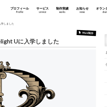
プロフィール
サービス
制作実績
お知らせ
オラン
Profile
service
works
news
diar
Uに入学しました
Web制作
light Uに入学しました