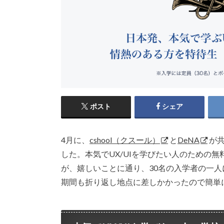
ポスト
シェア
4月に、
cshool（クスール）
と
DeNA
が
した。本気でUX/UIを学びたい人のための
が、嬉しいことに通り、30名の入学者の一
期間も折り返し地点に差しかかったので簡単