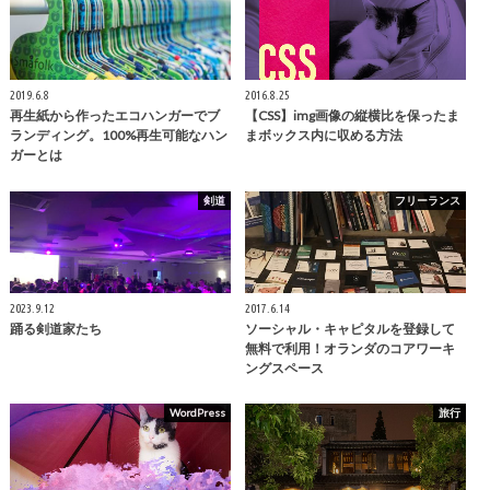
2019.6.8
2016.8.25
再生紙から作ったエコハンガーでブ
【CSS】img画像の縦横比を保ったま
ランディング。100%再生可能なハン
まボックス内に収める方法
ガーとは
剣道
フリーランス
2023.9.12
2017.6.14
踊る剣道家たち
ソーシャル・キャピタルを登録して
無料で利用！オランダのコアワーキ
ングスペース
WordPress
旅行