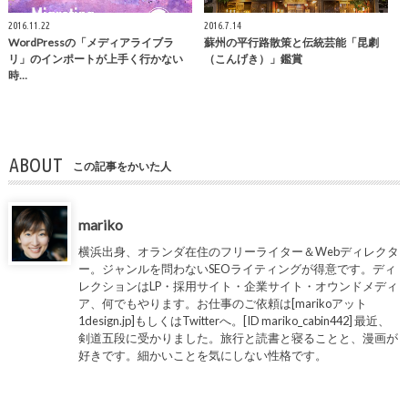
2016.11.22
2016.7.14
WordPressの「メディアライブラ
蘇州の平行路散策と伝統芸能「昆劇
リ」のインポートが上手く行かない
（こんげき）」鑑賞
時…
ABOUT
この記事をかいた人
mariko
横浜出身、オランダ在住のフリーライター＆Webディレクタ
ー。ジャンルを問わないSEOライティングが得意です。ディ
レクションはLP・採用サイト・企業サイト・オウンドメディ
ア、何でもやります。お仕事のご依頼は[marikoアット
1design.jp]もしくはTwitterへ。[ID mariko_cabin442] 最近、
剣道五段に受かりました。旅行と読書と寝ることと、漫画が
好きです。細かいことを気にしない性格です。