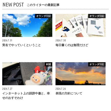
NEW POST
このライターの最新記事
オランダ日記
オランダ日記
2026.7.31
2026.7.30
実名でやっていくということ
毎日書くのは無理だけど
剣道
オランダ日記
2026.7.27
2026.7.26
インターネット上の誹謗中傷と、幸
表現の方針について
せのおすそわけ