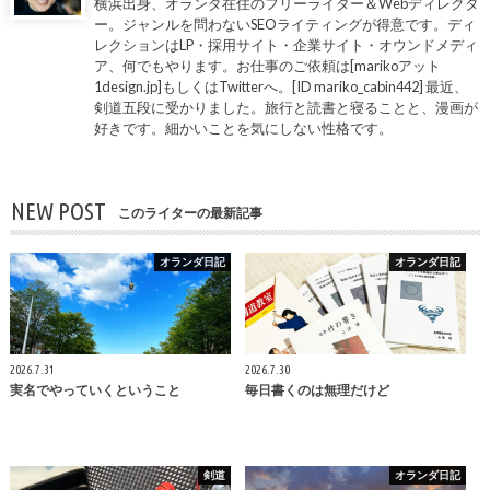
横浜出身、オランダ在住のフリーライター＆Webディレクタ
ー。ジャンルを問わないSEOライティングが得意です。ディ
レクションはLP・採用サイト・企業サイト・オウンドメディ
ア、何でもやります。お仕事のご依頼は[marikoアット
1design.jp]もしくはTwitterへ。[ID mariko_cabin442] 最近、
剣道五段に受かりました。旅行と読書と寝ることと、漫画が
好きです。細かいことを気にしない性格です。
NEW POST
このライターの最新記事
オランダ日記
オランダ日記
2026.7.31
2026.7.30
実名でやっていくということ
毎日書くのは無理だけど
剣道
オランダ日記