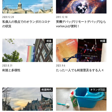
2020.12.20
2015.12.18
私個人の視点でのオランダのコロナ
実機デバッグ(リモートデバッグ)なら
の状況
vorlon.jsが便利！
剣道
剣道
2023.8.31
2023.9.6
剣道と多様性
たった一人でも剣道普及をする人々
剣道時代
オランダ日記