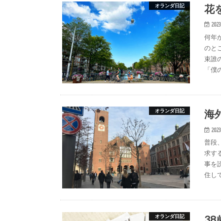
花
オランダ日記
2023
何年
のと
束誰
「僕
海
オランダ日記
2023
普段
求す
事を
住し
3
オランダ日記