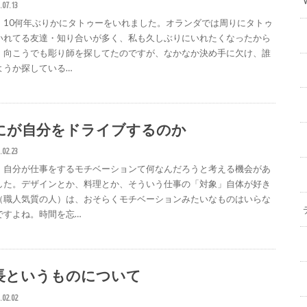
.07.13
、10何年ぶりかにタトゥーをいれました。オランダでは周りにタトゥ
いれてる友達・知り合いが多く、私も久しぶりにいれたくなったから
。向こうでも彫り師を探してたのですが、なかなか決め手に欠け、誰
ようか探している…
にが自分をドライブするのか
.02.23
、自分が仕事をするモチベーションて何なんだろうと考える機会があ
した。デザインとか、料理とか、そういう仕事の「対象」自体が好き
（職人気質の人）は、おそらくモチベーションみたいなものはいらな
ですよね。時間を忘…
長というものについて
.02.02