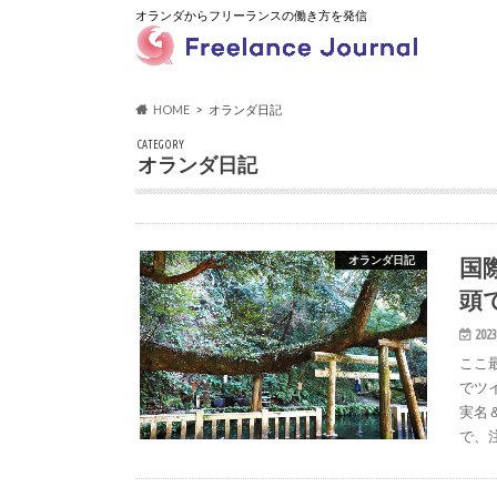
オランダからフリーランスの働き方を発信
HOME
オランダ日記
CATEGORY
オランダ日記
国
オランダ日記
頭
2023
ここ
でツ
実名
で、