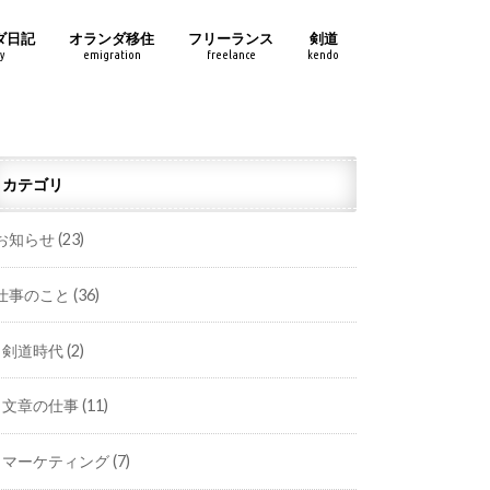
ダ日記
オランダ移住
フリーランス
剣道
y
emigration
freelance
kendo
カテゴリ
お知らせ
(23)
仕事のこと
(36)
剣道時代
(2)
文章の仕事
(11)
マーケティング
(7)