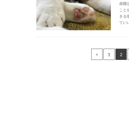
就職
こと
きる
てい
<
1
2