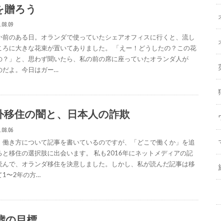
を贈ろう
.08.09
か前のある日。オランダで使っていたシェアオフィスに行くと、流し
ころに大きな花束が置いてありました。 「えー！どうしたの？この花
の？」と、思わず聞いたら、私の前の席に座っていたオランダ人が
のだよ。今日はガー…
外移住の闇と、日本人の詐欺
.08.06
、働き方について記事を書いているのですが、「どこで働くか」を追
ると移住の選択肢に出会います。 私も2016年にネットメディアの記
読んで、オランダ移住を決意しました。しかし、私が読んだ記事は移
て1〜2年の方…
8歳の目標