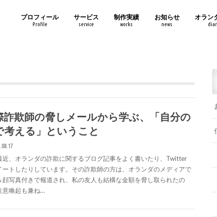
プロフィール
サービス
制作実績
お知らせ
オラン
Profile
service
works
news
diar
際詐欺師の脅しメールから学ぶ、「自分の
で考える」ということ
.08.17
最近、オランダの詐欺に関するブログ記事をよく書いたり、Twitter
イートしたりしています。その詐欺師の方は、オランダのメディアで
＆顔写真付きで報道され、私の友人も結構な金額を脅し取られたの
注意喚起も兼ね…