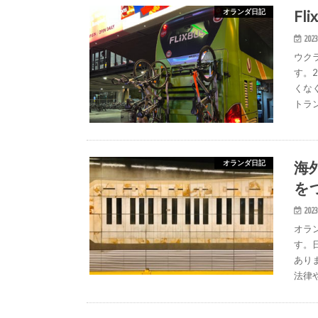
F
オランダ日記
2023
ウク
す。
くな
トラ
海
オランダ日記
を
2023
オラ
す。
あり
法律