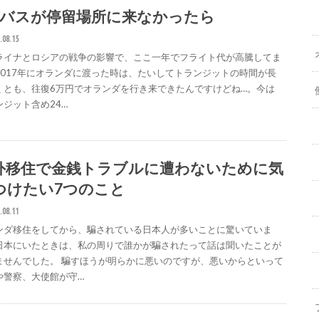
lixバスが停留場所に来なかったら
.08.15
ライナとロシアの戦争の影響で、ここ一年でフライト代が高騰してま
2017年にオランダに渡った時は、たいしてトランジットの時間が長
くとも、往復6万円でオランダを行き来できたんですけどね…。今は
ンジット含め24…
外移住で金銭トラブルに遭わないために気
つけたい7つのこと
.08.11
ンダ移住をしてから、騙されている日本人が多いことに驚いていま
日本にいたときは、私の周りで誰かが騙されたって話は聞いたことが
ませんでした。 騙すほうが明らかに悪いのですが、悪いからといって
や警察、大使館が守…