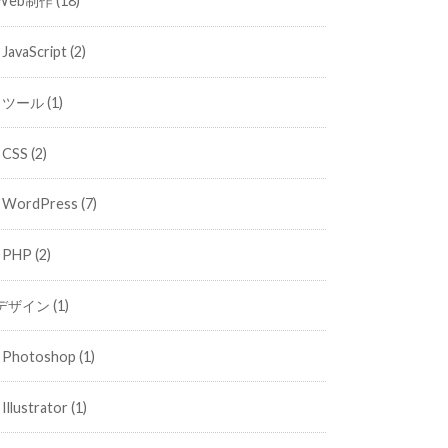
Web制作
(18)
JavaScript
(2)
ツール
(1)
CSS
(2)
WordPress
(7)
PHP
(2)
デザイン
(1)
Photoshop
(1)
Illustrator
(1)