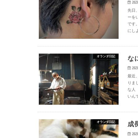
2023
先日
ーを
です
にし
な
オランダ日記
2023
最近
りま
な人
いん
成
オランダ日記
2023