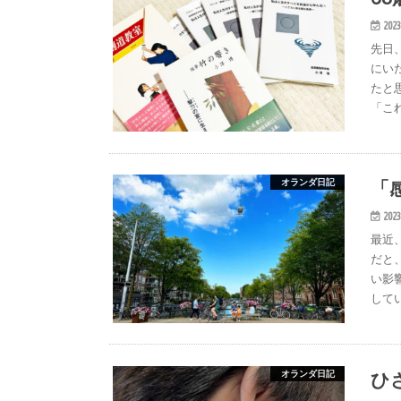
2023
先日
にい
たと
「こ
「
オランダ日記
2023
最近
だと
い影
して
ひ
オランダ日記