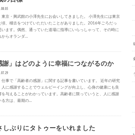
.08.05
、東京・興武館の小澤先生にお会いしてきました。 小澤先生には東京
た頃、稽古をつけていただいたことがありました。2016年ごろだっ
思います。偶然、通っていた道場に指導にいらっしゃって、その時に
れからオランダ…
感謝」はどのように幸福につながるのか
.07.29
、仕事で「高齢者の感謝」に関する記事を書いています。 近年の研究
、人に感謝することでウェルビーイングが向上し、心身の健康にも良
響を与えることがわかっています。高齢者に限っていうと、人に感謝
いる方は、最期の…
さしぶりにタトゥーをいれました