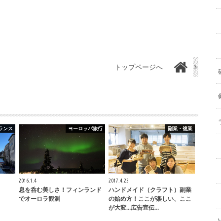
トップページへ
ランス
ヨーロッパ旅行
副業・複業
2016.1.4
2017.4.23
息を呑む美しさ！フィンランド
ハンドメイド（クラフト）副業
でオーロラ観測
の始め方！ここが楽しい、ここ
が大変…広告宣伝…