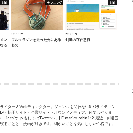
剣道
ランニング
剣道
2019.3.29
2022.3.20
メン
フルマラソンを走った先にある
剣道の存在意義
なる
もの
ライター＆Webディレクター。ジャンルを問わないSEOライティン
LP・採用サイト・企業サイト・オウンドメディア、何でもやりま
sign.jp]もしくはTwitterへ。[ID mariko_cabin442] 最近、剣道五
と寝ることと、漫画が好きです。細かいことを気にしない性格です。