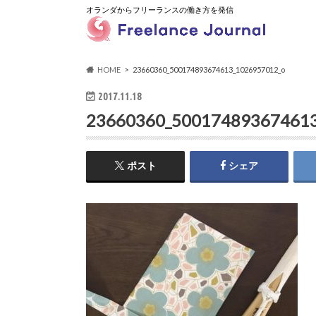
オランダからフリーランスの働き方を発信
HOME
23660360_500174893674613_1026957012_o
2017.11.18
23660360_500174893674613
ポスト
シェア