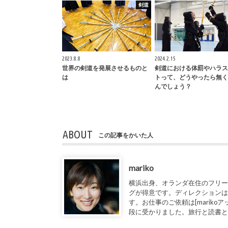
剣道
2023.8.8
2024.2.15
世界の剣道を発展させるものと
剣道における体罰やハラス
は
トって、どうやったら無く
んでしょう？
ABOUT
この記事をかいた人
mariko
横浜出身、オランダ在住のフリー
グが得意です。ディレクションは
す。お仕事のご依頼は[marikoアット1de
段に受かりました。旅行と読書