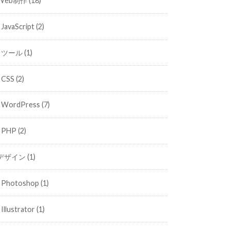
Web制作
(18)
JavaScript
(2)
ツール
(1)
CSS
(2)
WordPress
(7)
PHP
(2)
デザイン
(1)
Photoshop
(1)
Illustrator
(1)