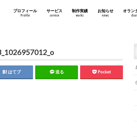
プロフィール
サービス
制作実績
お知らせ
オラン
Profile
service
works
news
diar
_1026957012_o
はてブ
送る
Pocket