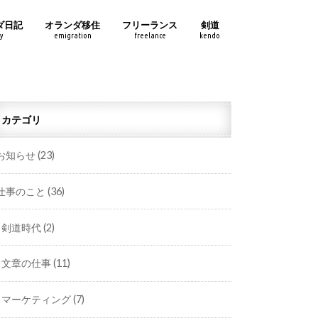
ダ日記
オランダ移住
フリーランス
剣道
y
emigration
freelance
kendo
カテゴリ
お知らせ
(23)
仕事のこと
(36)
剣道時代
(2)
文章の仕事
(11)
マーケティング
(7)