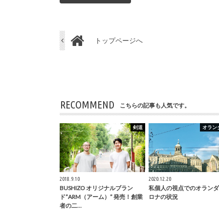
トップページへ
RECOMMEND
こちらの記事も人気です。
剣道
オラン
2018.9.10
2020.12.20
BUSHIZO オリジナルブラン
私個人の視点でのオランダ
ド”ARM（アーム）” 発売！創業
ロナの状況
者の二…