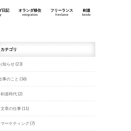
ダ日記
オランダ移住
フリーランス
剣道
y
emigration
freelance
kendo
カテゴリ
お知らせ
(23)
仕事のこと
(36)
剣道時代
(2)
文章の仕事
(11)
マーケティング
(7)