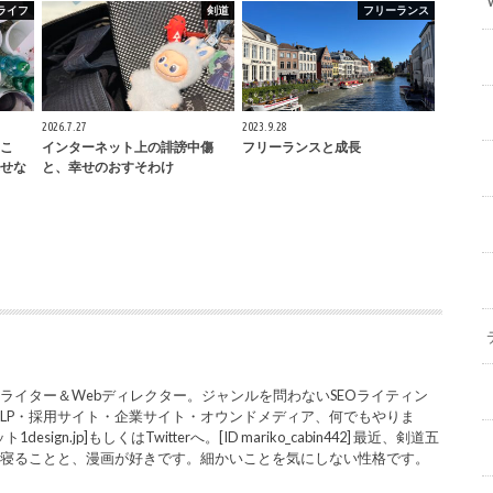
ライフ
剣道
フリーランス
2026.7.27
2023.9.28
こ
インターネット上の誹謗中傷
フリーランスと成長
せな
と、幸せのおすそわけ
ライター＆Webディレクター。ジャンルを問わないSEOライティン
LP・採用サイト・企業サイト・オウンドメディア、何でもやりま
sign.jp]もしくはTwitterへ。[ID mariko_cabin442] 最近、剣道五
と寝ることと、漫画が好きです。細かいことを気にしない性格です。