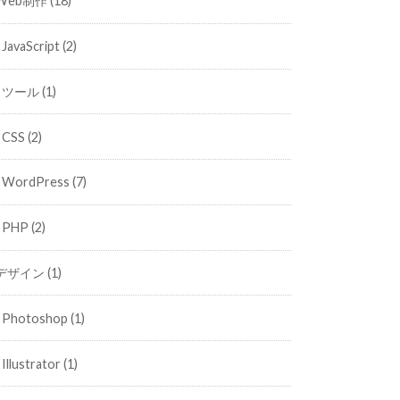
Web制作
(18)
JavaScript
(2)
ツール
(1)
CSS
(2)
WordPress
(7)
PHP
(2)
デザイン
(1)
Photoshop
(1)
Illustrator
(1)