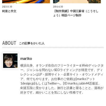
2023.8.30
2016.6.30
剣道と作文
【制作実績】中国江蘇省（こうそし
ょう）特設ページ制作
ABOUT
この記事をかいた人
mariko
横浜出身、オランダ在住のフリーライター＆Webディレクタ
ー。ジャンルを問わないSEOライティングが得意です。ディ
レクションはLP・採用サイト・企業サイト・オウンドメディ
ア、何でもやります。お仕事のご依頼は[marikoアット
1design.jp]もしくはTwitterへ。[ID mariko_cabin442] 最近、
剣道五段に受かりました。旅行と読書と寝ることと、漫画が
好きです。細かいことを気にしない性格です。