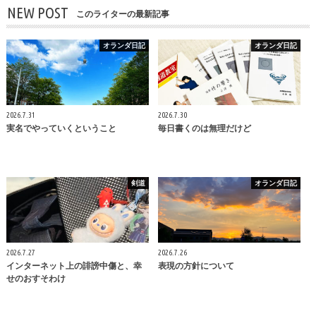
NEW POST
このライターの最新記事
オランダ日記
オランダ日記
2026.7.31
2026.7.30
実名でやっていくということ
毎日書くのは無理だけど
剣道
オランダ日記
2026.7.27
2026.7.26
インターネット上の誹謗中傷と、幸
表現の方針について
せのおすそわけ