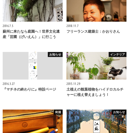
2016.7.5
2018.11.7
蘇州に来たなら庭園へ！世界文化遺
フリーランス建築士：かおりさん
産「芸圃（げいえん）」に行こう
お知らせ
インテリア
2016.3.27
2015.11.29
『マチネの終わりに』特設ページ
土植えの観葉植物をハイドロカルチ
ャーに植え替えましょう！
剣道
お知らせ