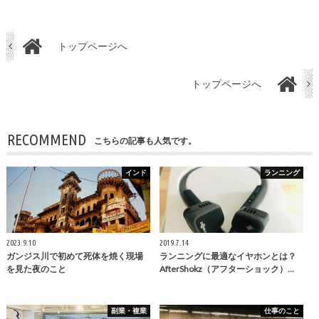
トップページへ
トップページへ
RECOMMEND
こちらの記事も人気です。
インド
ランニング
2023.9.10
2019.7.14
ガンジス川で初めて死体を焼く現場
ランニングに最適なイヤホンとは？
を見た夜のこと
AfterShokz（アフターショック）…
副業・複業
仕事のこと