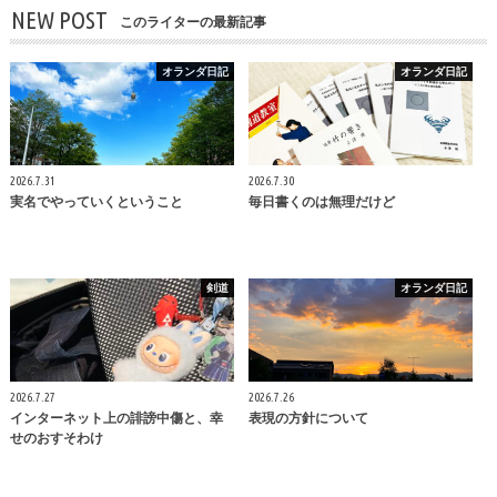
NEW POST
このライターの最新記事
オランダ日記
オランダ日記
2026.7.31
2026.7.30
実名でやっていくということ
毎日書くのは無理だけど
剣道
オランダ日記
2026.7.27
2026.7.26
インターネット上の誹謗中傷と、幸
表現の方針について
せのおすそわけ