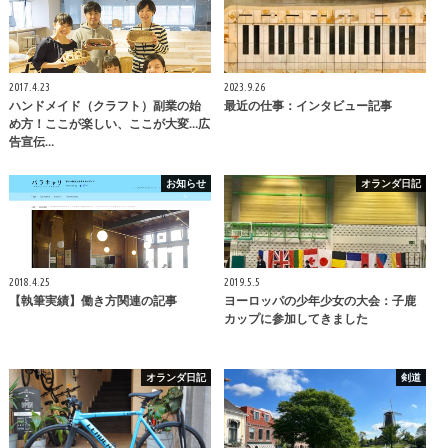
2017.4.23
2023.9.26
ハンドメイド（クラフト）副業の始
最近の仕事：インタビュー記事
め方！ここが楽しい、ここが大変…広
告宣伝…
お知らせ
オランダ日記
2018.4.25
2019.5.5
【執筆実績】働き方関連の記事
ヨーロッパの少年少女の大会：子鹿
カップに参加してきました
オランダ日記
剣道