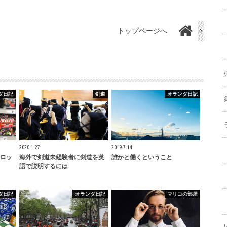
トップページへ
ダ日記
剣道
オランダ日記
2020.1.27
2019.7.14
ロッ
海外で剣道未経験者に剣道を英
誰かと働くということ
語で説明するには
ダ日記
オランダ日記
マリコの部屋