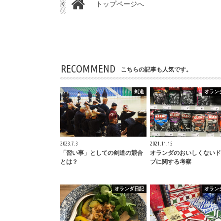
トップページへ
RECOMMEND
こちらの記事も人気です。
剣道
オラン
2023.7.3
2021.11.15
「習い事」としての剣道の競合
オランダのおいしくないド
とは？
プに関する考察
オランダ日記
オラン