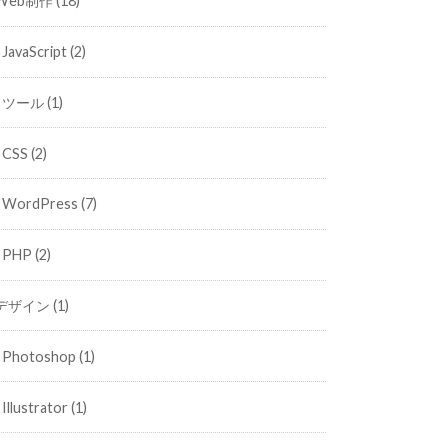
Web制作
(18)
JavaScript
(2)
ツール
(1)
CSS
(2)
WordPress
(7)
PHP
(2)
デザイン
(1)
Photoshop
(1)
Illustrator
(1)