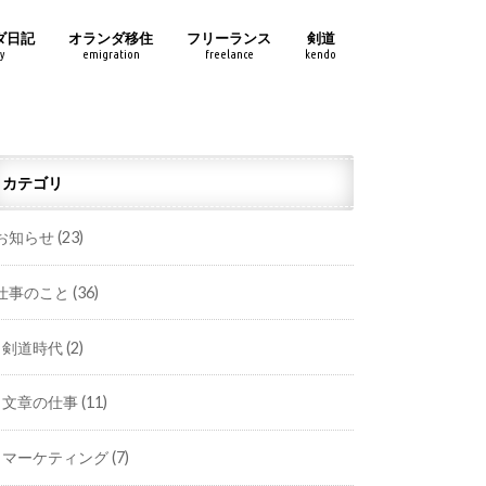
ダ日記
オランダ移住
フリーランス
剣道
y
emigration
freelance
kendo
カテゴリ
お知らせ
(23)
仕事のこと
(36)
剣道時代
(2)
文章の仕事
(11)
マーケティング
(7)