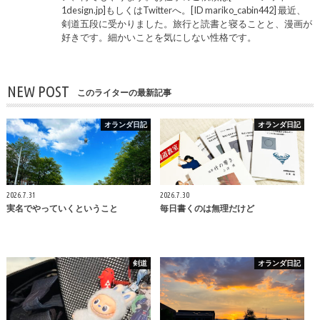
1design.jp]もしくはTwitterへ。[ID mariko_cabin442] 最近、
剣道五段に受かりました。旅行と読書と寝ることと、漫画が
好きです。細かいことを気にしない性格です。
NEW POST
このライターの最新記事
オランダ日記
オランダ日記
2026.7.31
2026.7.30
実名でやっていくということ
毎日書くのは無理だけど
剣道
オランダ日記