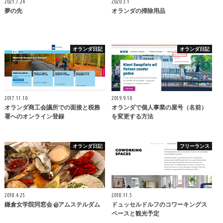
2021.7.24
2020.3.1
夢の先
オランダの掃除用品
オランダ日記
オランダ日記
2017.11.10
2019.9.10
オランダ商工会議所での面接と税務
オランダで個人事業の屋号（名前）
署へのオンライン登録
を変更する方法
オランダ日記
フリーランス
2018.4.25
2018.11.5
鎌倉女学院同窓会 @アムステルダム
ドュッセルドルフのコワーキングス
ペースと観光予定