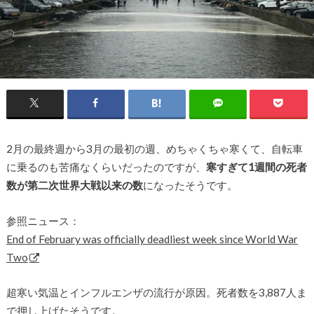
2月の最終週から3月の最初の週、めちゃくちゃ寒くて、自転車
に乗るのも苦痛なくらいだったのですが、
寒すぎて1週間の死者
数が第二次世界大戦以来の数
になったそうです。
参照ニュース：
End of February was officially deadliest week since World War
Two
超寒い気温とインフルエンザの流行が原因。死者数を3,887人ま
で押し上げたそうです。