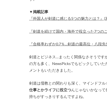
▼掲載記事
『外国人が剣道に感じる5つの魅力とは？』
『剣道を続けて国内・海外で役立った7つの
『合格率わずか0.7％…剣道の最高位・八段先
剣道とビジネス…まったく関係なさそうです
の方も多く、NewsPicksでもピックしていた
メントもいただきました。
剣道は儒教との関わりも深く、マインドフル
仕事とかライフに役立つ
んじゃないかなって
持ちがすっきりするんですよね。