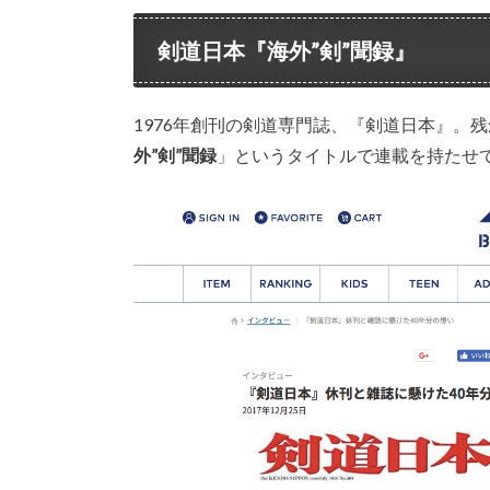
剣道日本『海外”剣”聞録』
1976年創刊の剣道専門誌、『剣道日本』。残
外”剣”聞録
」というタイトルで連載を持たせ