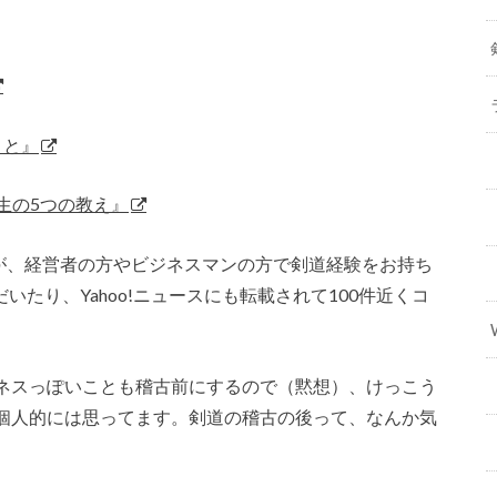
こと』
生の5つの教え』
が、経営者の方やビジネスマンの方で剣道経験をお持ち
だいたり、Yahoo!ニュースにも転載されて100件近くコ
ネスっぽいことも稽古前にするので（黙想）、けっこう
個人的には思ってます。剣道の稽古の後って、なんか気