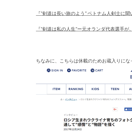
『”剣道は長い旅のよう” ベトナム人剣士に
『”剣道は私の人生”ー元オランダ代表選手が
ちなみに、こちらは休載のためお蔵入りにな