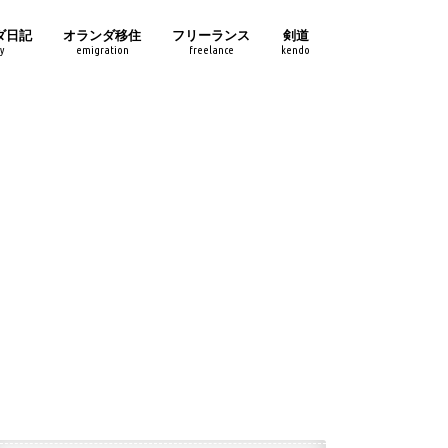
ダ日記
オランダ移住
フリーランス
剣道
y
emigration
freelance
kendo