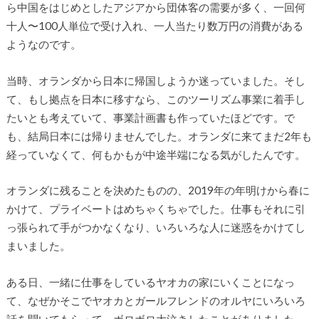
ら中国をはじめとしたアジアから団体客の需要が多く、一回何
十人〜100人単位で受け入れ、一人当たり数万円の消費がある
ようなのです。
当時、オランダから日本に帰国しようか迷っていました。そし
て、もし拠点を日本に移すなら、このツーリズム事業に着手し
たいとも考えていて、事業計画書も作っていたほどです。で
も、結局日本には帰りませんでした。オランダに来てまだ2年も
経っていなくて、何もかもが中途半端になる気がしたんです。
オランダに残ることを決めたものの、2019年の年明けから春に
かけて、プライベートはめちゃくちゃでした。仕事もそれに引
っ張られて手がつかなくなり、いろいろな人に迷惑をかけてし
まいました。
ある日、一緒に仕事をしているヤオカの家にいくことになっ
て、なぜかそこでヤオカとガールフレンドのオルヤにいろいろ
話を聞いてもらって、ボロボロ大泣きしたことがありました。