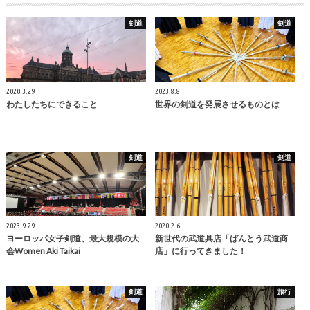
剣道
剣道
2020.3.29
2023.8.8
わたしたちにできること
世界の剣道を発展させるものとは
剣道
剣道
2023.9.29
2020.2.6
ヨーロッパ女子剣道、最大規模の大
新世代の武道具店「ばんとう武道商
会Women Aki Taikai
店」に行ってきました！
剣道
旅行