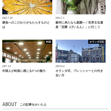
2023.7.20
2016.7.5
勝負へのこだわりがもたらすものと
蘇州に来たなら庭園へ！世界文化遺
は
産「芸圃（げいえん）」に行こう
剣道
オランダ日記
2017.9.5
2019.6.6
外国人が剣道に感じる5つの魅力
オランダ式、プレッシャーとの付き
合い方
ABOUT
この記事をかいた人