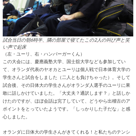
試合当日の朝6時半、隣の部屋で寝てたこの2人の叫び声と笑
い声で起床
（左・ユーリ、右・ハンバーガーくん）
この大会には、慶應義塾大学、国士舘大学なども参加してい
て、オランダ代表のヤオカとユーリは個人戦で日本体育大学の
学生さんと試合をしました（二人とも負けちゃった）。そして
試合後、その日体大の学生さんがオランダ人選手のユーリに果
敢に話しかけていました。「大丈夫？通訳します？」と話しか
けたのですが、ほぼ会話は完了していて、どうやら出稽古のア
ポイントをとっていたようです。「しっかりした子だな」と感
心しました。
オランダに日体大の学生さんがきてくれる！と私たちのテンシ