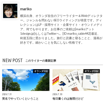
mariko
横浜出身、オランダ在住のフリーライター＆Webディレクタ
ー。ジャンルを問わないSEOライティングが得意です。ディ
レクションはLP・採用サイト・企業サイト・オウンドメディ
ア、何でもやります。お仕事のご依頼は[marikoアット
1design.jp]もしくはTwitterへ。[ID mariko_cabin442] 最近、
剣道五段に受かりました。旅行と読書と寝ることと、漫画が
好きです。細かいことを気にしない性格です。
NEW POST
このライターの最新記事
オランダ日記
オランダ日記
2026.7.31
2026.7.30
実名でやっていくということ
毎日書くのは無理だけど