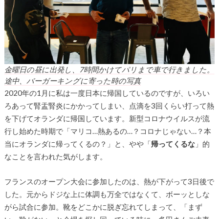
金曜日の昼に出発し、7時間かけてパリまで車で行きました。
途中、バーガーキングに寄った時の写真
2020年の1月に私は一度日本に帰国しているのですが、いろい
ろあって腎盂腎炎にかかってしまい、点滴を3回くらい打って熱
を下げてオランダに帰国しています。新型コロナウイルスが流
行し始めた時期で「マリコ…熱あるの…？コロナじゃない…？本
当にオランダに帰ってくるの？」と、やや「
帰ってくるな
」的
なことを言われた気がします。
フランスのオープン大会に参加したのは、熱が下がって3日後で
した。元からドジな上に体調も万全ではなくて、ボーッとしな
がら試合に参加。靴をどこかに脱ぎ忘れてしまって、「まず