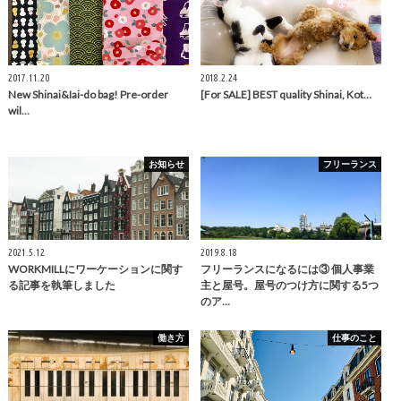
2017.11.20
2018.2.24
New Shinai&Iai-do bag! Pre-order
[For SALE] BEST quality Shinai, Kot…
wil…
お知らせ
フリーランス
2021.5.12
2019.8.18
WORKMILLにワーケーションに関す
フリーランスになるには③ 個人事業
る記事を執筆しました
主と屋号。屋号のつけ方に関する5つ
のア…
働き方
仕事のこと