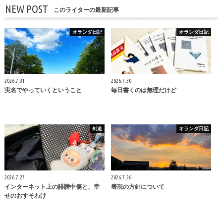
NEW POST
このライターの最新記事
オランダ日記
オランダ日記
2026.7.31
2026.7.30
実名でやっていくということ
毎日書くのは無理だけど
剣道
オランダ日記
2026.7.27
2026.7.26
インターネット上の誹謗中傷と、幸
表現の方針について
せのおすそわけ