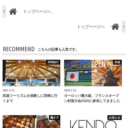
トップページへ
トップページへ
RECOMMEND
こちらの記事も人気です。
宮崎旅行
剣道
2021.4.16
2020.2.26
武道ツーリズムを体験しに宮崎に行
ヨーロッパ最大級、フランスオープ
くまで
ン剣道大会2020に参加してきました
働き方
お知らせ