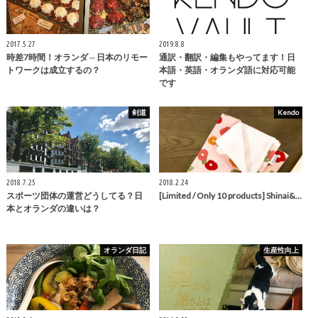
2017.5.27
2019.8.8
時差7時間！オランダ⇔日本のリモー
通訳・翻訳・編集もやってます！日
トワークは成立するの？
本語・英語・オランダ語に対応可能
です
剣道
Kendo
2018.7.25
2018.2.24
スポーツ団体の運営どうしてる？日
[Limited / Only 10 products] Shinai&…
本とオランダの違いは？
オランダ日記
生産性向上