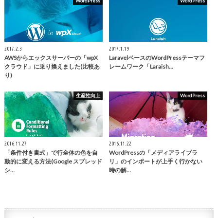
WordPress
WordPress
2017.2.3
2017.1.19
AWSからエックスサーバーの「wpX
LaravelベースのWordPressテーマフ
クラウド」に乗り換えました(比較あ
レームワーク「Laraish…
り)
生産性向上
WordPress
2016.11.27
2016.11.22
「条件付き書式」で行全体の色を自
WordPressの「メディアライブラ
動的に変える方法(Google スプレッド
リ」のインポートが上手く行かない
シ…
時の解…