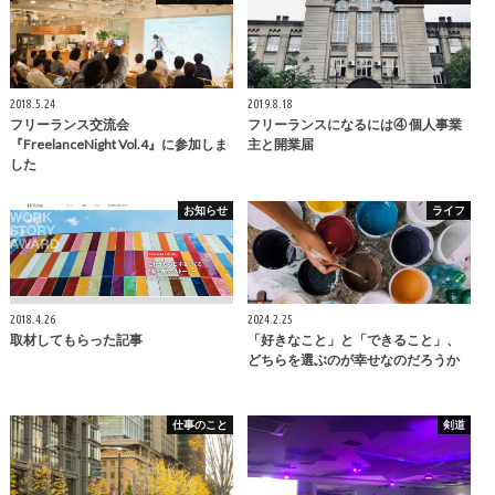
2018.5.24
2019.8.18
フリーランス交流会
フリーランスになるには④ 個人事業
『FreelanceNight Vol.4』に参加しま
主と開業届
した
お知らせ
ライフ
2018.4.26
2024.2.25
取材してもらった記事
「好きなこと」と「できること」、
どちらを選ぶのが幸せなのだろうか
仕事のこと
剣道