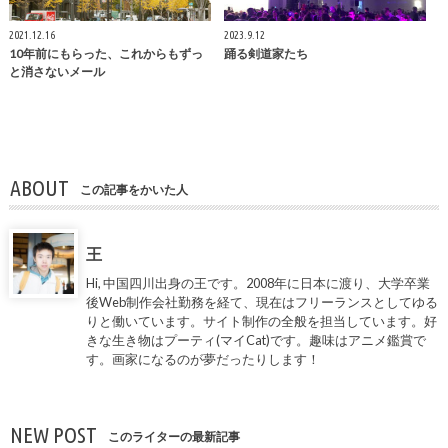
2021.12.16
2023.9.12
10年前にもらった、これからもずっ
踊る剣道家たち
と消さないメール
ABOUT
この記事をかいた人
王
Hi, 中国四川出身の王です。2008年に日本に渡り、大学卒業
後Web制作会社勤務を経て、現在はフリーランスとしてゆる
りと働いています。サイト制作の全般を担当しています。好
きな生き物はプーティ(マイCat)です。趣味はアニメ鑑賞で
す。画家になるのが夢だったりします！
NEW POST
このライターの最新記事