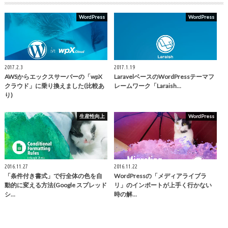
WordPress
WordPress
2017.2.3
2017.1.19
AWSからエックスサーバーの「wpX
LaravelベースのWordPressテーマフ
クラウド」に乗り換えました(比較あ
レームワーク「Laraish…
り)
生産性向上
WordPress
2016.11.27
2016.11.22
「条件付き書式」で行全体の色を自
WordPressの「メディアライブラ
動的に変える方法(Google スプレッド
リ」のインポートが上手く行かない
シ…
時の解…