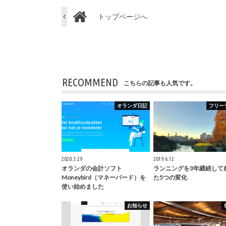
トップページへ
RECOMMEND
こちらの記事も人気です。
オランダ日記
フリー
2020.3.29
2019.6.12
オランダの会計ソフト
ランニングを3年継続して
Moneybird（マネーバード）を
た5つの変化
使い始めました
お知らせ