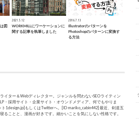
2021.5.12
2016.7.13
は図
WORKMILLにワーケーションに
Illustratorのパターンを
関する記事を執筆しました
Photoshopのパターンに変換す
る方法
ライター＆Webディレクター。ジャンルを問わないSEOライティン
LP・採用サイト・企業サイト・オウンドメディア、何でもやりま
sign.jp]もしくはTwitterへ。[ID mariko_cabin442] 最近、剣道五
と寝ることと、漫画が好きです。細かいことを気にしない性格です。