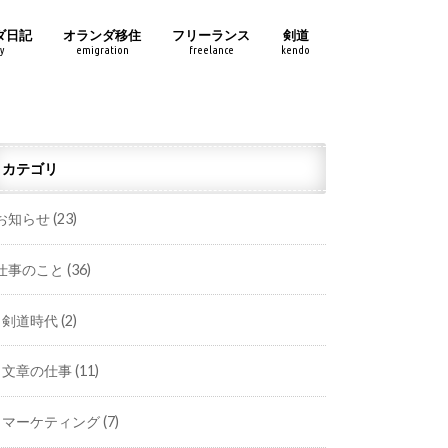
ダ日記
オランダ移住
フリーランス
剣道
y
emigration
freelance
kendo
カテゴリ
お知らせ
(23)
仕事のこと
(36)
剣道時代
(2)
文章の仕事
(11)
マーケティング
(7)