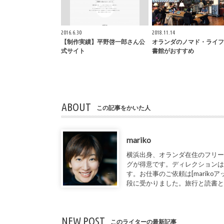
2016.6.30
2018.11.14
【制作実績】平野啓一郎さん公
オランダのノマド・ライフ
式サイト
書館がおすすめ
ABOUT
この記事をかいた人
mariko
横浜出身、オランダ在住のフリー
グが得意です。ディレクションは
す。お仕事のご依頼は[marikoアット1de
段に受かりました。旅行と読書
NEW POST
このライターの最新記事