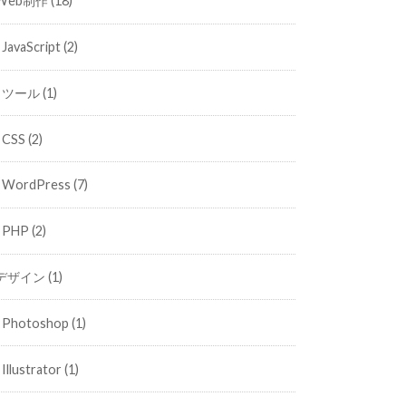
Web制作
(18)
JavaScript
(2)
ツール
(1)
CSS
(2)
WordPress
(7)
PHP
(2)
デザイン
(1)
Photoshop
(1)
Illustrator
(1)