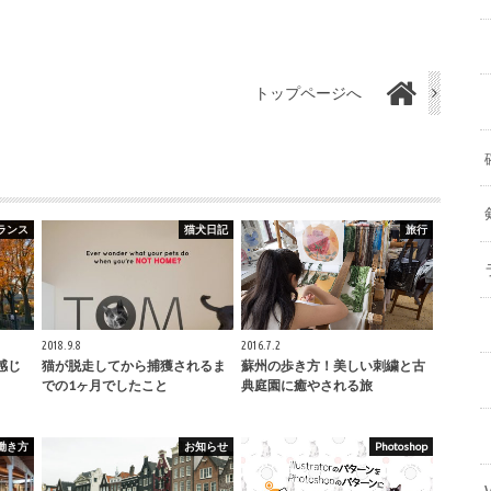
トップページへ
ランス
猫犬日記
旅行
2018.9.8
2016.7.2
感じ
猫が脱走してから捕獲されるま
蘇州の歩き方！美しい刺繍と古
での1ヶ月でしたこと
典庭園に癒やされる旅
働き方
お知らせ
Photoshop