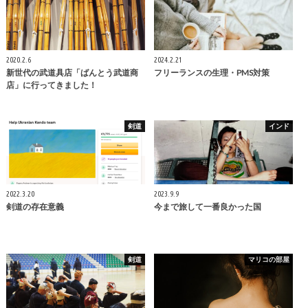
2020.2.6
2024.2.21
新世代の武道具店「ばんとう武道商
フリーランスの生理・PMS対策
店」に行ってきました！
剣道
インド
2022.3.20
2023.9.9
剣道の存在意義
今まで旅して一番良かった国
剣道
マリコの部屋