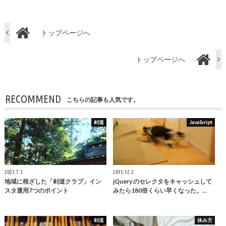
トップページへ
トップページへ
RECOMMEND
こちらの記事も人気です。
剣道
JavaScript
2023.7.3
2015.12.2
地域に根ざした「剣道クラブ」イン
jQuery のセレクタをキャッシュして
スタ運用7つのポイント
みたら180倍くらい早くなった。…
剣道
休み方