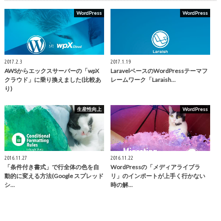
WordPress
WordPress
2017.2.3
2017.1.19
AWSからエックスサーバーの「wpX
LaravelベースのWordPressテーマフ
クラウド」に乗り換えました(比較あ
レームワーク「Laraish…
り)
生産性向上
WordPress
2016.11.27
2016.11.22
「条件付き書式」で行全体の色を自
WordPressの「メディアライブラ
動的に変える方法(Google スプレッド
リ」のインポートが上手く行かない
シ…
時の解…