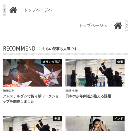
トップページへ
トップページへ
RECOMMEND
こちらの記事も人気です。
オランダ日記
剣道
2020.8.24
2023.9.20
アムステルダムで折り紙ワークショ
日本の少年剣道が抱える課題
ップを開催しました
剣道
インド