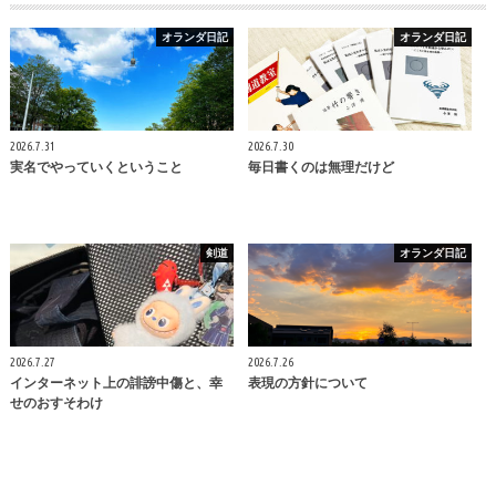
オランダ日記
オランダ日記
2026.7.31
2026.7.30
実名でやっていくということ
毎日書くのは無理だけど
剣道
オランダ日記
2026.7.27
2026.7.26
インターネット上の誹謗中傷と、幸
表現の方針について
せのおすそわけ