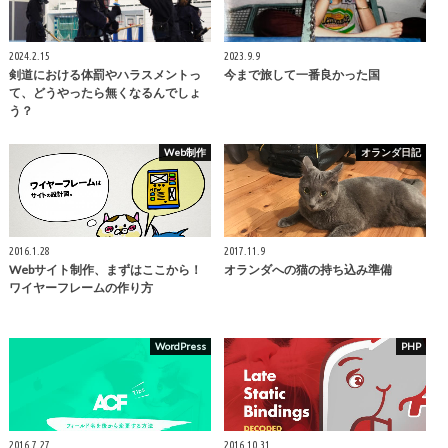
2024.2.15
2023.9.9
剣道における体罰やハラスメントっ
今まで旅して一番良かった国
て、どうやったら無くなるんでしょ
う？
Web制作
オランダ日記
2016.1.28
2017.11.9
Webサイト制作、まずはここから！
オランダへの猫の持ち込み準備
ワイヤーフレームの作り方
WordPress
PHP
2016.7.27
2016.10.31