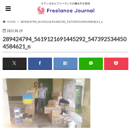
オランダからフリーランスの働き方を発信
HOME
289424794_5619121691445292_5473925344504584621_n
2022.06.29
289424794_5619121691445292_547392534450
4584621_n