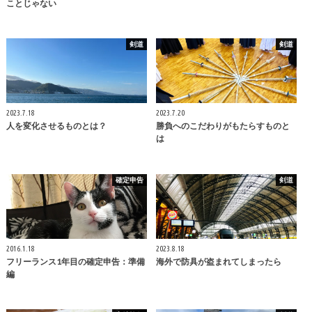
ことじゃない
剣道
剣道
2023.7.18
2023.7.20
人を変化させるものとは？
勝負へのこだわりがもたらすものと
は
確定申告
剣道
2016.1.18
2023.8.18
フリーランス1年目の確定申告：準備
海外で防具が盗まれてしまったら
編