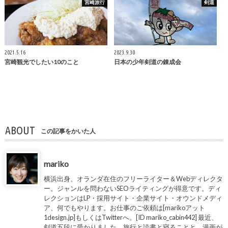
宮崎旅行
剣道
2021.5.16
2023.9.30
宮崎観光でしたい10のこと
日本の少年剣道の錬成会
ABOUT
この記事をかいた人
mariko
横浜出身、オランダ在住のフリーライター＆Webディレクタ
ー。ジャンルを問わないSEOライティングが得意です。ディ
レクションはLP・採用サイト・企業サイト・オウンドメディ
ア、何でもやります。お仕事のご依頼は[marikoアット
1design.jp]もしくはTwitterへ。[ID mariko_cabin442] 最近、
剣道五段に受かりました。旅行と読書と寝ることと、漫画が