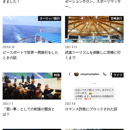
きました！
ゼーションサロン。スポーツマッサ
ー…
ヨーロッパ旅行
宮崎旅行
2019.8.28
2021.4.16
ピースボートで世界一周旅行をした
武道ツーリズムを体験しに宮崎に行
ときの話
くまで
剣道
ライフ
2023.7.3
2023.9.8
「習い事」としての剣道の競合と
ロマンス詐欺にブロックされた話
は？