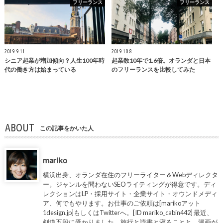
フリーランス
フリーランス
2019.9.11
2019.10.8
シニア起業が増加傾向？人生100年時
起業数10年で1.6倍。オランダと日本
代の働き方は始まっている
のフリーランスを比較してみた
ABOUT
この記事をかいた人
mariko
横浜出身、オランダ在住のフリーライター＆Webディレクタ
ー。ジャンルを問わないSEOライティングが得意です。ディ
レクションはLP・採用サイト・企業サイト・オウンドメディ
ア、何でもやります。お仕事のご依頼は[marikoアット
1design.jp]もしくはTwitterへ。[ID mariko_cabin442] 最近、
剣道五段に受かりました。旅行と読書と寝ることと、漫画が