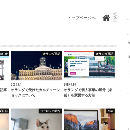
トップページへ
知らせ
オランダ日記
オランダ日記
2020.1.11
2019.9.10
記事
オランダで受けたカルチャーシ
オランダで個人事業の屋号（名
ョックについて
前）を変更する方法
ダ日記
ヨーロッパ旅行
Mac