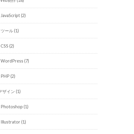
Web制作
(18)
JavaScript
(2)
ツール
(1)
CSS
(2)
WordPress
(7)
PHP
(2)
デザイン
(1)
Photoshop
(1)
Illustrator
(1)