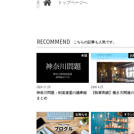
トップページへ
RECOMMEND
こちらの記事も人気です。
剣道
お
2024.11.20
2018.4.25
神奈川問題：剣道連盟の議事録
【執筆実績】働き方関連の
まとめ
お知らせ
オラン