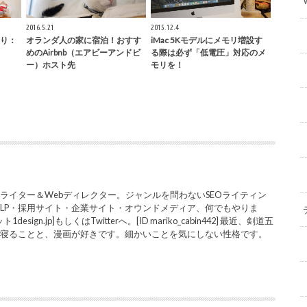
2016.5.21
2015.12.4
り：
オランダ人の家に宿泊！おすす
iMac 5Kモデルにメモリ増設す
めのAirbnb（エアビーアンドビ
る際は必ず「低電圧」対応のメ
ー）ホスト先
モリを！
ライター＆Webディレクター。ジャンルを問わないSEOライティン
LP・採用サイト・企業サイト・オウンドメディア、何でもやりま
sign.jp]もしくはTwitterへ。[ID mariko_cabin442] 最近、剣道五
と寝ることと、漫画が好きです。細かいことを気にしない性格です。