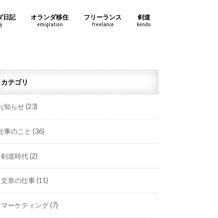
ダ日記
オランダ移住
フリーランス
剣道
y
emigration
freelance
kendo
カテゴリ
お知らせ
(23)
仕事のこと
(36)
剣道時代
(2)
文章の仕事
(11)
マーケティング
(7)