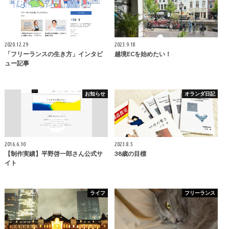
2020.12.29
2023.9.18
「フリーランスの生き方」インタビ
越境ECを始めたい！
ュー記事
お知らせ
オランダ日記
2016.6.30
2023.8.5
【制作実績】平野啓一郎さん公式サ
38歳の目標
イト
ライフ
フリーランス