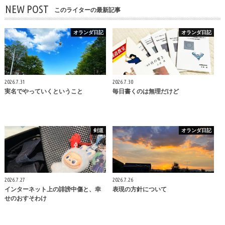
NEW POST
このライターの最新記事
オランダ日記
オランダ日記
2026.7.31
2026.7.30
実名でやっていくということ
毎日書くのは無理だけど
剣道
オランダ日記
2026.7.27
2026.7.26
インターネット上の誹謗中傷と、幸
表現の方針について
せのおすそわけ