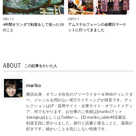
2022.1.2
2020.3.1
4年間オランダで剣道をして知った10
アムステルフェーンの金曜日マーケ
のこと
ットに行ってきました
ABOUT
この記事をかいた人
mariko
横浜出身、オランダ在住のフリーライター＆Webディレクタ
ー。ジャンルを問わないSEOライティングが得意です。ディ
レクションはLP・採用サイト・企業サイト・オウンドメディ
ア、何でもやります。お仕事のご依頼は[marikoアット
1design.jp]もしくはTwitterへ。[ID mariko_cabin442] 最近、
剣道五段に受かりました。旅行と読書と寝ることと、漫画が
好きです。細かいことを気にしない性格です。