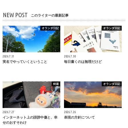
NEW POST
このライターの最新記事
オランダ日記
オランダ日記
2026.7.31
2026.7.30
実名でやっていくということ
毎日書くのは無理だけど
剣道
オランダ日記
2026.7.27
2026.7.26
インターネット上の誹謗中傷と、幸
表現の方針について
せのおすそわけ