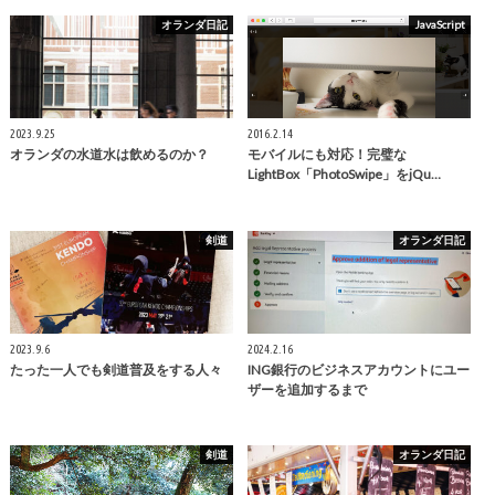
オランダ日記
JavaScript
2023.9.25
2016.2.14
オランダの水道水は飲めるのか？
モバイルにも対応！完璧な
LightBox「PhotoSwipe」をjQu…
剣道
オランダ日記
2023.9.6
2024.2.16
たった一人でも剣道普及をする人々
ING銀行のビジネスアカウントにユー
ザーを追加するまで
剣道
オランダ日記