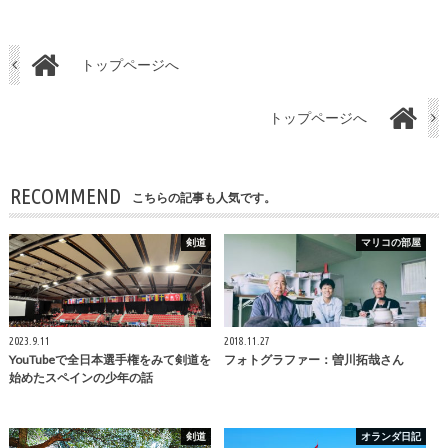
トップページへ
トップページへ
RECOMMEND
こちらの記事も人気です。
剣道
マリコの部屋
2023.9.11
2018.11.27
YouTubeで全日本選手権をみて剣道を
フォトグラファー：曽川拓哉さん
始めたスペインの少年の話
剣道
オランダ日記