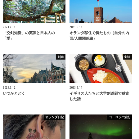
2023.7.11
2021.9.13
「交剣知愛」の英訳と日本人の
オランダ移住で得たもの（自分の内
「愛」
面/人間関係編）
剣道
剣道
2023.7.12
2023.9.14
いつかとどく
イギリス人たちと大学剣道部で稽古
した話
オランダ日記
ヨーロッパ旅行