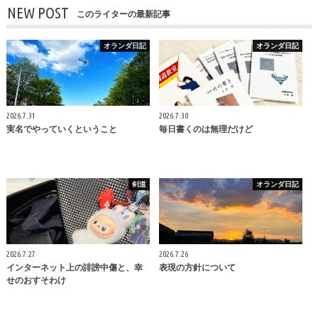
NEW POST
このライターの最新記事
オランダ日記
オランダ日記
2026.7.31
2026.7.30
実名でやっていくということ
毎日書くのは無理だけど
剣道
オランダ日記
2026.7.27
2026.7.26
インターネット上の誹謗中傷と、幸
表現の方針について
せのおすそわけ