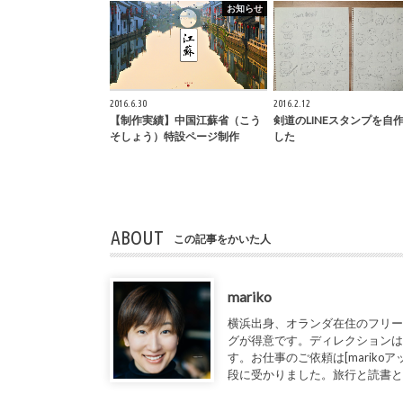
お知らせ
2016.6.30
2016.2.12
【制作実績】中国江蘇省（こう
剣道のLINEスタンプを自
そしょう）特設ページ制作
した
ABOUT
この記事をかいた人
mariko
横浜出身、オランダ在住のフリー
グが得意です。ディレクションは
す。お仕事のご依頼は[marikoアット1de
段に受かりました。旅行と読書