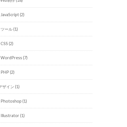
Web制作
(18)
JavaScript
(2)
ツール
(1)
CSS
(2)
WordPress
(7)
PHP
(2)
デザイン
(1)
Photoshop
(1)
Illustrator
(1)