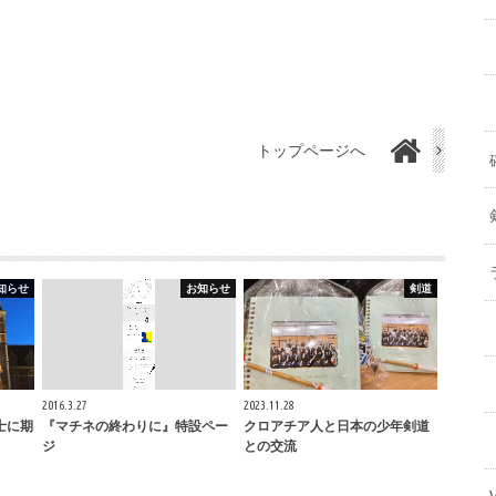
トップページへ
知らせ
お知らせ
剣道
2016.3.27
2023.11.28
剣士に期
『マチネの終わりに』特設ペー
クロアチア人と日本の少年剣道
ジ
との交流