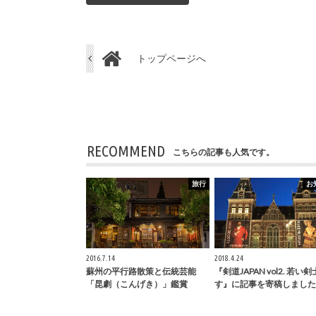
トップページへ
RECOMMEND
こちらの記事も人気です。
旅行
お
2016.7.14
2018.4.24
蘇州の平行路散策と伝統芸能
『剣道JAPAN vol2. 若い
「昆劇（こんげき）」鑑賞
す』に記事を寄稿しました