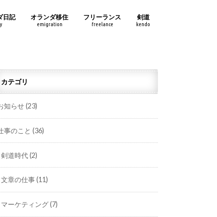
ダ日記
オランダ移住
フリーランス
剣道
y
emigration
freelance
kendo
カテゴリ
お知らせ
(23)
仕事のこと
(36)
剣道時代
(2)
文章の仕事
(11)
マーケティング
(7)