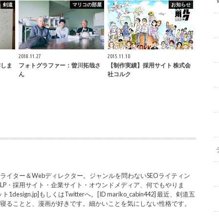
剣道
マリコの部屋
お知らせ
2018.11.27
2015.11.10
作しま
フォトグラファー：曽川拓哉さ
【制作実績】採用サイト 株式会
ん
社コルク
ライター＆Webディレクター。ジャンルを問わないSEOライティン
LP・採用サイト・企業サイト・オウンドメディア、何でもやりま
sign.jp]もしくはTwitterへ。[ID mariko_cabin442] 最近、剣道五
と寝ることと、漫画が好きです。細かいことを気にしない性格です。