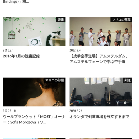
Bindings)」機…
読書
マリコの部屋
2016.2.1
2022.9.4
2016年1月の読書記録
【成拳空手道場】アムステルダム、
アムステルフェーンで学ぶ空手道
マリコの部屋
剣道
2020.8.10
2020.2.26
ウールブランケット「MOST」オーナ
オランダで剣道道場を設立するまで
ー：Sofia Morozova（ソ…