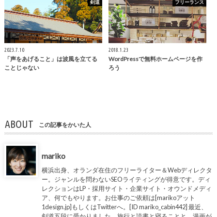
剣道
フリーランス
2023.7.10
2018.1.23
「声をあげること」は波風を立てる
WordPressで無料ホームページを作
ことじゃない
ろう
ABOUT
この記事をかいた人
mariko
横浜出身、オランダ在住のフリーライター＆Webディレクタ
ー。ジャンルを問わないSEOライティングが得意です。ディ
レクションはLP・採用サイト・企業サイト・オウンドメディ
ア、何でもやります。お仕事のご依頼は[marikoアット
1design.jp]もしくはTwitterへ。[ID mariko_cabin442] 最近、
剣道五段に受かりました。旅行と読書と寝ることと、漫画が