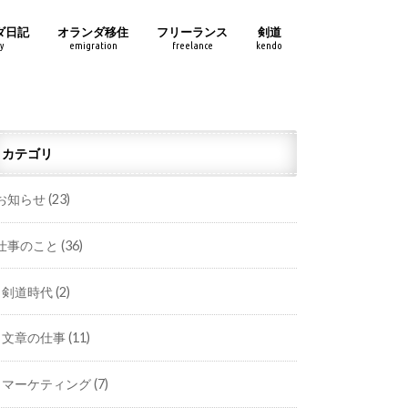
ダ日記
オランダ移住
フリーランス
剣道
y
emigration
freelance
kendo
カテゴリ
お知らせ
(23)
仕事のこと
(36)
剣道時代
(2)
文章の仕事
(11)
マーケティング
(7)