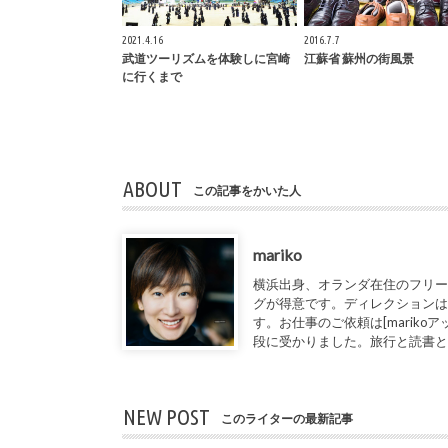
2021.4.16
2016.7.7
武道ツーリズムを体験しに宮崎
江蘇省 蘇州の街風景
に行くまで
ABOUT
この記事をかいた人
mariko
横浜出身、オランダ在住のフリー
グが得意です。ディレクションは
す。お仕事のご依頼は[marikoアット1de
段に受かりました。旅行と読書
NEW POST
このライターの最新記事