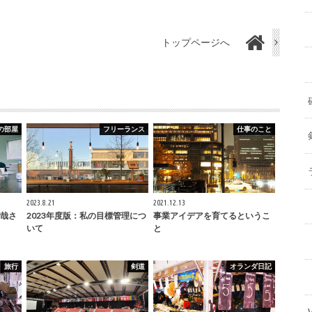
トップページへ
の部屋
フリーランス
仕事のこと
2023.8.21
2021.12.13
哉さ
2023年度版：私の目標管理につ
事業アイデアを育てるというこ
いて
と
旅行
剣道
オランダ日記