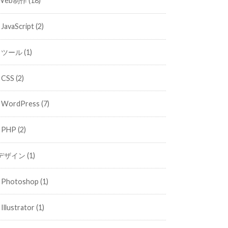
Web制作
(18)
JavaScript
(2)
ツール
(1)
CSS
(2)
WordPress
(7)
PHP
(2)
デザイン
(1)
Photoshop
(1)
Illustrator
(1)