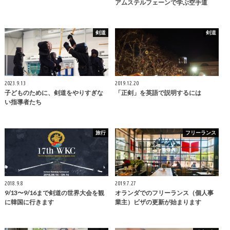
アムステルフェーンで学ぶ空手道
剣道
剣道
2023.9.13
2019.12.20
子どものために、剣道をやりすぎな
「正剣」を英語で説明するには
い指導者たち
旅行
フリーランス
2018.9.8
2019.7.27
9/13〜9/16まで剣道の世界大会を観
オランダでのフリーランス（個人事
に韓国に行きます
業主）ビザの更新が始まります