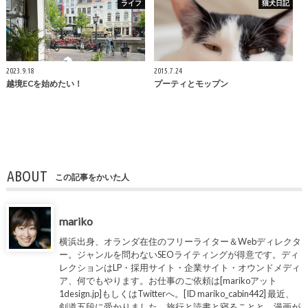
ライフ
猫犬日記
2023.9.18
2015.7.24
越境ECを始めたい！
プーティとモップン
ABOUT
この記事をかいた人
mariko
横浜出身、オランダ在住のフリーライター＆Webディレクタ
ー。ジャンルを問わないSEOライティングが得意です。ディ
レクションはLP・採用サイト・企業サイト・オウンドメディ
ア、何でもやります。お仕事のご依頼は[marikoアット
1design.jp]もしくはTwitterへ。[ID mariko_cabin442] 最近、
剣道五段に受かりました。旅行と読書と寝ることと、漫画が