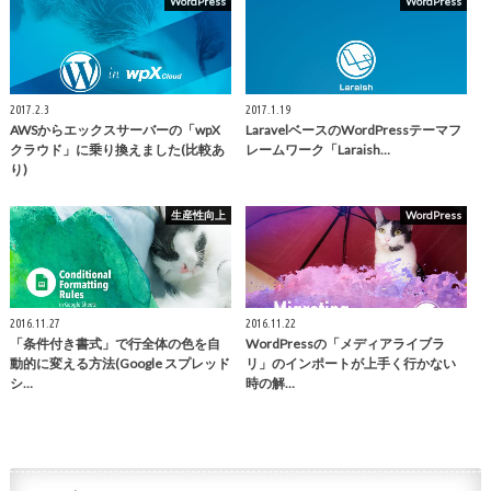
WordPress
WordPress
2017.2.3
2017.1.19
AWSからエックスサーバーの「wpX
LaravelベースのWordPressテーマフ
クラウド」に乗り換えました(比較あ
レームワーク「Laraish…
り)
生産性向上
WordPress
2016.11.27
2016.11.22
「条件付き書式」で行全体の色を自
WordPressの「メディアライブラ
動的に変える方法(Google スプレッド
リ」のインポートが上手く行かない
シ…
時の解…