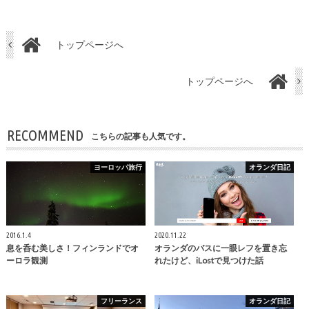
トップページへ
トップページへ
RECOMMEND
こちらの記事も人気です。
ヨーロッパ旅行
オランダ日記
2016.1.4
2020.11.22
息を呑む美しさ！フィンランドでオ
オランダのバスに一眼レフを置き忘
ーロラ観測
れたけど、iLostで見つけた話
フリーランス
オランダ日記