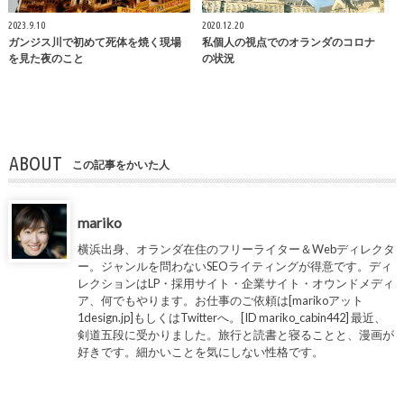
2023.9.10
2020.12.20
ガンジス川で初めて死体を焼く現場
私個人の視点でのオランダのコロナ
を見た夜のこと
の状況
ABOUT
この記事をかいた人
mariko
横浜出身、オランダ在住のフリーライター＆Webディレクタ
ー。ジャンルを問わないSEOライティングが得意です。ディ
レクションはLP・採用サイト・企業サイト・オウンドメディ
ア、何でもやります。お仕事のご依頼は[marikoアット
1design.jp]もしくはTwitterへ。[ID mariko_cabin442] 最近、
剣道五段に受かりました。旅行と読書と寝ることと、漫画が
好きです。細かいことを気にしない性格です。