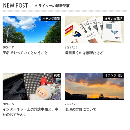
NEW POST
このライターの最新記事
オランダ日記
オランダ日記
2026.7.31
2026.7.30
実名でやっていくということ
毎日書くのは無理だけど
剣道
オランダ日記
2026.7.27
2026.7.26
インターネット上の誹謗中傷と、幸
表現の方針について
せのおすそわけ