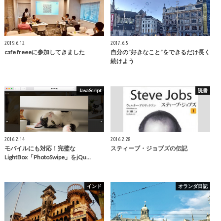
2019.6.12
2017.6.5
cafe freeeに参加してきました
自分の”好きなこと”をできるだけ長く
続けよう
JavaScript
読書
2016.2.14
2016.2.28
モバイルにも対応！完璧な
スティーブ・ジョブズの伝記
LightBox「PhotoSwipe」をjQu…
インド
オランダ日記