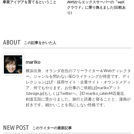
事業アイデアを育てるということ
AWSからエックスサーバーの「wpX
クラウド」に乗り換えました(比較あ
り)
ABOUT
この記事をかいた人
mariko
横浜出身、オランダ在住のフリーライター＆Webディレクタ
ー。ジャンルを問わないSEOライティングが得意です。ディ
レクションはLP・採用サイト・企業サイト・オウンドメディ
ア、何でもやります。お仕事のご依頼は[marikoアット
1design.jp]もしくはTwitterへ。[ID mariko_cabin442] 最近、
剣道五段に受かりました。旅行と読書と寝ることと、漫画が
好きです。細かいことを気にしない性格です。
NEW POST
このライターの最新記事