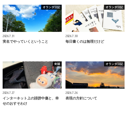
オランダ日記
オランダ日記
2026.7.31
2026.7.30
実名でやっていくということ
毎日書くのは無理だけど
剣道
オランダ日記
2026.7.27
2026.7.26
インターネット上の誹謗中傷と、幸
表現の方針について
せのおすそわけ