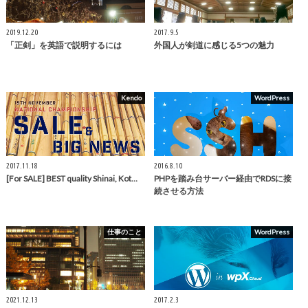
2019.12.20
2017.9.5
「正剣」を英語で説明するには
外国人が剣道に感じる5つの魅力
Kendo
WordPress
2017.11.18
2016.8.10
[For SALE] BEST quality Shinai, Kot…
PHPを踏み台サーバー経由でRDSに接
続させる方法
仕事のこと
WordPress
2021.12.13
2017.2.3